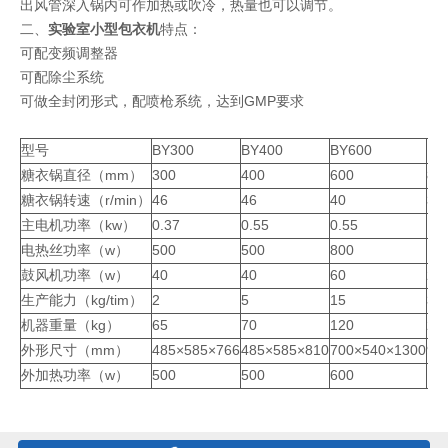
出风管深入锅内可作加热或吹冷，热量也可以调节。
二、
实验室小型包衣机
特点：
可配变频调整器
可配除尘系统
可做全封闭形式，配喷枪系统，达到GMP要求
型号
BY300
BY400
BY600
BY
糖衣锅直径（mm）
300
400
600
80
糖衣锅转速（r/min）
46
46
40
32
主电机功率（kw）
0.37
0.55
0.55
1.1
电热丝功率（w）
500
500
800
10
鼓风机功率（w）
40
40
60
25
生产能力（kg/tim）
2
5
15
30
机器重量（kg）
65
70
120
24
外形尺寸（mm）
485×585×766
485×585×810
700×540×1300
92
外加热功率（w）
500
500
600
10