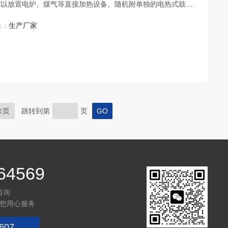
可以放置电炉、煤气等直接加热设备。随机附单独的电热式鼓风
也可以调节。
质：
生产厂家
末页
跳转到第
页
64569
咨询
您用心服务
607