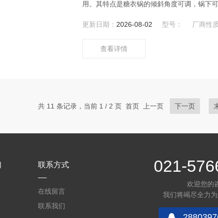
用。其特点是糖衣锅的倾斜角度可调，锅下
机，出风管深入锅内可作加热或吹冷，热量
更新日期：
2026-08-02
型号：
厂商性
查看详情
共 11 条记录，当前 1 / 2 页 首页 上一页
下一页
021-576
们
联系方式
欢迎您的
在线留言
我们将竭尽全力为
联系我们
2880397