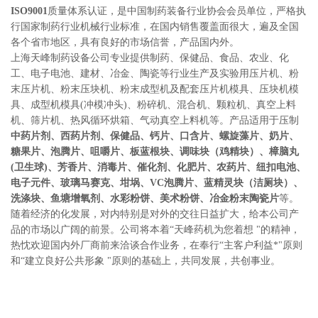
ISO9001
质量体系认证，是中国制药装备行业协会会员单位，严格执
行国家制药行业机械行业标准，在国内销售覆盖面很大，遍及全国
各个省市地区，具有良好的市场信誉，产品国内外。
上海天峰制药设备公司专业提供制药、保健品、食品、农业、化
工、电子电池、建材、冶金、陶瓷等行业生产及实验用压片机、粉
末压片机、粉末压块机、粉末成型机及配套压片机模具、压块机模
具、成型机模具(冲模冲头)、粉碎机、混合机、颗粒机、真空上料
机、筛片机、热风循环烘箱、气动真空上料机等。产品适用于压制
中药片剂、西药片剂、保健品、钙片、口含片、螺旋藻片、奶片、
糖果片、泡腾片、咀嚼片、板蓝根块、调味块（鸡精块）、樟脑丸
(卫生球)、芳香片、消毒片、催化剂、化肥片、农药片、纽扣电池、
电子元件、玻璃马赛克、坩埚、VC泡腾片、蓝精灵块（洁厕块）、
洗涤块、鱼塘增氧剂、水彩粉饼、美术粉饼、冶金粉末陶瓷片
等。
随着经济的化发展，对内特别是对外的交往日益扩大，给本公司产
品的市场以广阔的前景。公司将本着“天峰药机为您着想 "的精神，
热忱欢迎国内外厂商前来洽谈合作业务，在奉行“主客户利益*"原则
和“建立良好公共形象 "原则的基础上，共同发展，共创事业。