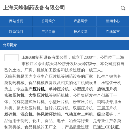
上海天峰制药设备有限公司
网站首页
公司简介
产品展示
新闻中心
联系我们
产品目录
技术文章
在线留言
公司简介
制药设备有限公司，成立于2000年，公司位于上海
上海天峰
市松江区佘山镇天马经济开发区天峰路8号。本公司拥有自
己的土地、厂房、机械加工设备和技术过硬的一线工人。
天峰药机是国内专业生产压片机等制药设备的厂家，以生产销售各
类制药机械、食品机械设备以及相关的化工机械设备、压缩饼干机
为主，专业生产
压片机
、
单冲压片机
、
小型压片机
、
旋转压片机
、
实验压片机
、
大型压片机
等制药机械，公司集研发生产创新于一
体。另有花篮式压片机、小型压片机、粉末压片机、鸡精块专用压
片机、超大块压片机、旋转式压片机、双层压片机、三层压片机、
粉碎机
、
混合机、热风循环烘箱、气动真空上料机、吸尘器
等，产
品适用于制药、化工、食品、电子、冶金等行业，是专业生产各类
制药机械、食品机械的工厂之一，产品质量过硬，已通过
CE认证
、