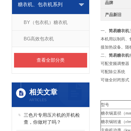
品牌
糖衣机、包衣机系列
产品新旧
BY（包衣机）糖衣机
一、
简易糖衣机
BG高效包衣机
本机用以制药、
接加热设备。随
二、
简易糖衣机
查看全部分类
可配变频调整器
可配除尘系统
可做全封闭形式
相关文章
ARTICLES
型号
糖衣锅直径（m
三色片专用压片机的开机检
糖衣锅转速（r/m
查，你做对了吗？
主电机功率（kw