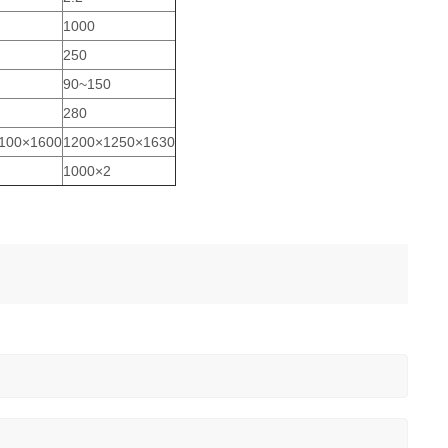
1000
250
90~150
280
100×1600
1200×1250×1630
1000×2