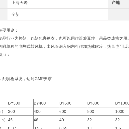
上海天峰
产地
全新
主要用途：
食品行业为片剂、丸剂包裹糖衣，也可以用作滚炒豆粒，果品类成熟之用
机附单独的电热式鼓风机，出风管深入锅内可作加热或吹冷，热量也可以
特点：
，配喷枪系统，达到GMP要求
BY300
BY400
BY600
BY800
BY100
m）
300
400
600
800
1000
in）
46
46
40
32
32
）
0.37
0.55
0.55
1.1
1.5