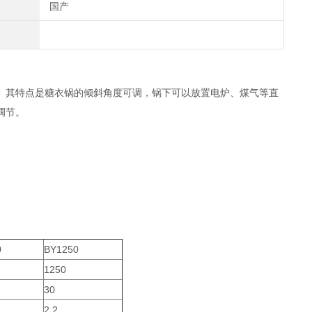
国产
。其特点是糖衣锅的倾斜角度可调，锅下可以放置电炉、煤气等直
调节。
0
BY1250
1250
30
2.2