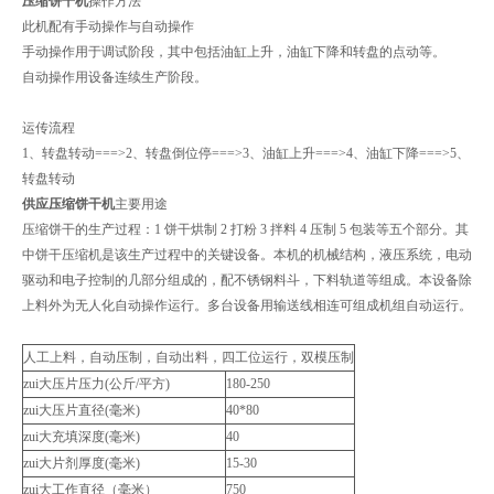
压缩饼干机
操作方法
此机配有手动操作与自动操作
手动操作用于调试阶段，其中包括油缸上升，油缸下降和转盘的点动等。
自动操作用设备连续生产阶段。
运传流程
1、转盘转动===>2、转盘倒位停===>3、油缸上升===>4、油缸下降===>5、
转盘转动
供应压缩饼干机
主要用途
压缩饼干的生产过程：1 饼干烘制 2 打粉 3 拌料 4 压制 5 包装等五个部分。其
中饼干压缩机是该生产过程中的关键设备。本机的机械结构，液压系统，电动
驱动和电子控制的几部分组成的，配不锈钢料斗，下料轨道等组成。本设备除
上料外为无人化自动操作运行。多台设备用输送线相连可组成机组自动运行。
人工上料，自动压制，自动出料，四工位运行，双模压制
zui大压片压力(公斤/平方)
180-250
zui大压片直径(毫米)
40*80
zui大充填深度(毫米)
40
zui大片剂厚度(毫米)
15-30
zui大工作直径（毫米）
750