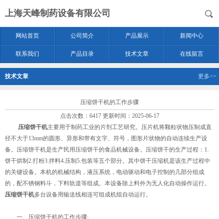
上海天峰制药设备有限公司
网站首页
公司简介
产品展示
新闻中心
联系我们
产品目录
技术文章
在线留言
技术文章
更多>>
压缩饼干机的工作步骤
点击次数：6417 更新时间：2025-06-17
压缩饼干机
主要用于制药工业的片剂工艺研究。压片机将颗粒状物压制成直
径不大于13mm的圆形、异形和带有文字、符号，图形片状物的自动连续生产设
备。压缩饼干机是生产民用压缩饼干的食品机械设备。压缩饼干的生产过程：1.
饼干烘制2.打粉3.拌料4.压制5.包装等五个部分。其中饼干压缩机是该生产过程中
的关键设备。本机的机械结构，液压系统，电动驱动和电子控制的几部分组成
的，配不锈钢料斗，下料轨道等组成。本设备除上料外为无人化自动操作运行。
压缩饼干机
多台设备用输送线相连可组成机组自动运行。
一、压缩饼干机的工作步骤: