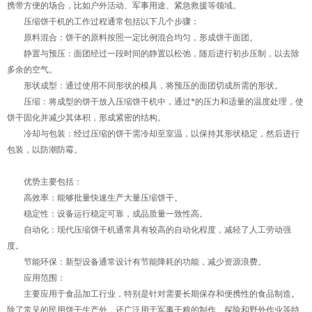
携带方便的场合，比如户外活动、军事用途、紧急救援等领域。
压缩饼干机的工作过程通常包括以下几个步骤：
原料混合：饼干的原料按照一定比例混合均匀，形成饼干面团。
静置与预压：面团经过一段时间的静置以松弛，随后进行初步压制，以去除
多余的空气。
形状成型：通过使用不同形状的模具，将预压的面团切成所需的形状。
压缩：将成型的饼干放入压缩饼干机中，通过*的压力和适量的温度处理，使
饼干固化并减少其体积，形成紧密的结构。
冷却与包装：经过压缩的饼干需冷却至室温，以保持其形状稳定，然后进行
包装，以防潮防霉。
优势主要包括：
高效率：能够批量快速生产大量压缩饼干。
稳定性：设备运行稳定可靠，成品质量一致性高。
自动化：现代压缩饼干机通常具有较高的自动化程度，减轻了人工劳动强
度。
节能环保：新型设备通常设计有节能降耗的功能，减少资源浪费。
应用范围：
主要应用于食品加工行业，特别是针对需要长期保存和便携性的食品制造。
除了常见的民用饼干生产外，还广泛用于军事干粮的制作、探险和野外作业等特