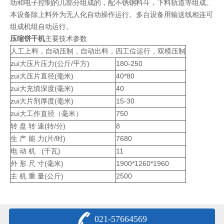
动和电子控制的几部分组成的，配不锈钢料斗，下料轨道等组成。
本设备除上料外为无人化自动操作运行。多台设备用输送线相连可
组成机组自动运行。
压缩饼干机
主要技术参数
人工上料，自动压制，自动出料，四工位运行，双模压制
zui大压片压力(公斤/平方)
180-250
zui大压片直径(毫米)
40*80
zui大充填深度(毫米)
40
zui大片剂厚度(毫米)
15-30
zui大工作直径（毫米）
750
转 盘 转 速(转/分)
8
生 产 能 力(片/时)
7680
电 动 机 (千瓦)
11
外 形 尺 寸(毫米)
1900*1260*1960
主 机 重 量(公斤)
2500
021-57664569