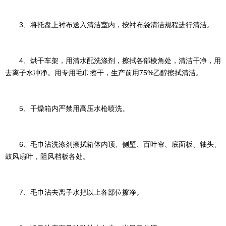
3、将托盘上衬布送入清洁室内，按衬布袋清洁规程进行清洁。
4、烘干车架，用清水配洗涤剂，擦拭各部棱角处，清洁干净，用
去离子水冲净。用专用毛巾擦干，生产前用75%乙醇擦拭清洁。
5、干燥箱内严禁用高压水枪喷洗。
6、毛巾沾洗涤剂擦拭箱体内顶、侧壁、百叶帘、底面板、轴头、
鼓风扇叶，阻风档板各处。
7、毛巾沾去离子水把以上各部位擦净。