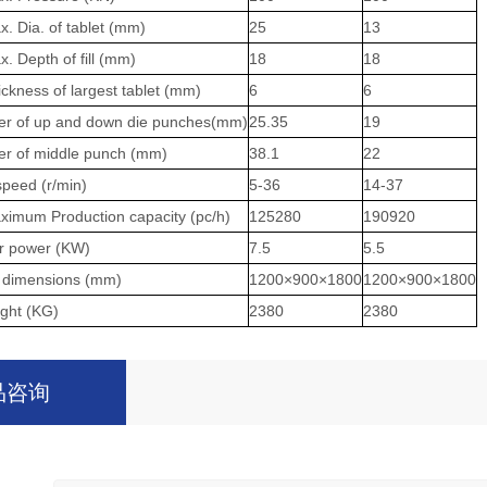
a. of tablet (mm)
25
13
pth of fill (mm)
18
18
ss of largest tablet (mm)
6
6
of up and down die punches(mm)
25.35
19
of middle punch (mm)
38.1
22
eed (r/min)
5-36
14-37
 Production capacity (pc/h)
125280
190920
power (KW)
7.5
5.5
dimensions (mm)
1200×900×1800
1200×900×1800
ht (KG)
2380
2380
品咨询