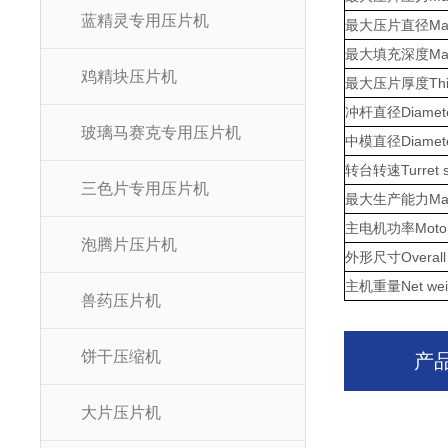
蓝精灵专用压片机
最大压片直径Max. Di
最大填充深度Max. De
鸡精块压片机
最大压片厚度Thickne
冲杆直径Diameter 
玻璃马赛克专用压片机
中模直径Diameter 
转台转速Turret sp
三色片专用压片机
最大生产能力Maximum
主电机功率Motor 
泡腾片压片机
外形尺寸Overall 
主机重量Net weig
兽药压片机
饼干压缩机
产
大片压片机