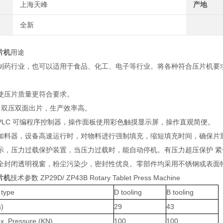
上海天峰
产地
全新
片机
用途
制药行业，也可以适用于食品、化工、电子等行业。将各种符合压片机要
使压片质量更符合要求。
模，双压双面出片，生产效率高。
PLC 可编程序控制器，操作面板使用彩色触摸显示屏，操作直观简便。
加料器，设备高速运行时，对物料进行强制填充，缩短填充时间，确保片
示，压力过载保护装置，当压力过载时，能自动停机。有压力超压保护 紧
全封闭透明视窗，粉尘污染少，密封性优良。零部件均采用不锈钢或表面
片机
技术参数 ZP29D/ ZP43B Rotary Tablet Press Machine
type
D tooling
B tooling
)
29
43
Pressure (KN)
100
100