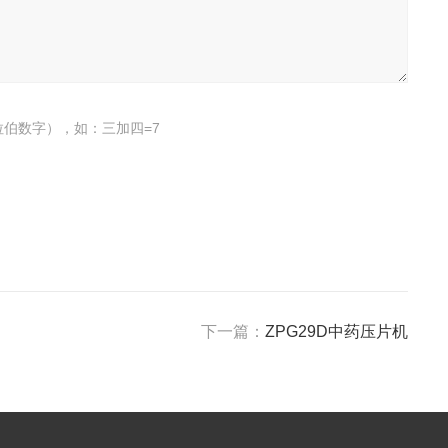
伯数字），如：三加四=7
下一篇：
ZPG29D中药压片机