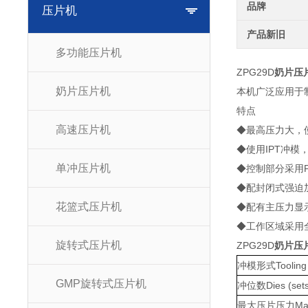
品牌
压片机
产品新旧
多功能压片机
ZPG29D
奶片压
奶片压片机
本机广泛应用于
特点
高速压片机
◆最高压力大，
◆使用IPT冲
单冲压片机
◆控制部分采用
◆配封闭式强迫
花篮式压片机
◆配有主压力显
◆工作区域采用
旋转式压片机
ZPG29D
奶片压
冲模形式Tooling 
GMP旋转式压片机
冲位数Dies (sets
最大压片压力Max. 