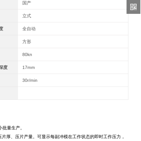
国产
立式
度
全自动
方形
80kn
深度
17mm
30r/min
小批量生产。
压片厚、压片产量。可显示每副冲模在工作状态的即时工作压力，