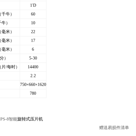
PT
1′D
（千牛）
60
千牛）
10
（毫米）
22
（毫米）
17
（毫米）
6
每分）
5-30
（片/每时）
14400
2.2
）
750×660×1620
）
780
8智能
旋转式压片机
赠送易损件清单