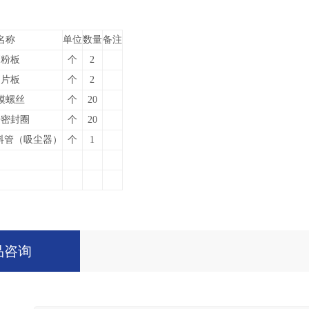
名称
单位
数量
备注
刮粉板
个
2
挡片板
个
2
模螺丝
个
20
杆密封圈
个
20
塑料管（吸尘器）
个
1
品咨询