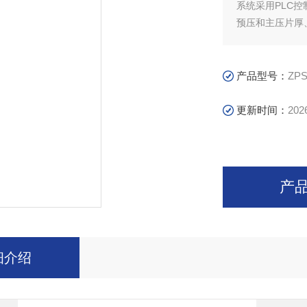
系统采用PLC
预压和主压片厚
定工作冲模平均
及系统超压等故
产品型号：
ZPS
更新时间：
202
产
细介绍