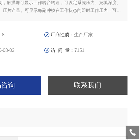
控制，触摸屏可显示工作转台转速，可设定系统压力、充填深度、
、压片产量。可显示每副冲模在工作状态的即时工作压力，可设
压力。可显示强迫加料器叶轮的转速。具有紧急停车、电机过载
障内容的显示。
-8
厂商性质：
生产厂家
6-08-03
访 问 量：
7151
品咨询
联系我们