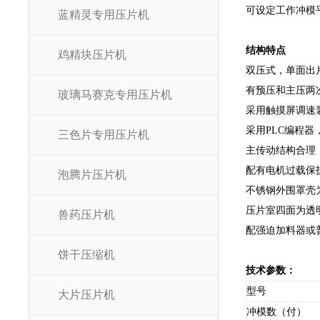
可设定工作冲模
蓝精灵专用压片机
结构特点
鸡精块压片机
双压式，单面出
有预压和主压两
玻璃马赛克专用压片机
采用触摸屏调速
采用PLC编程
三色片专用压片机
主传动结构合理
配有电机过载保
泡腾片压片机
不锈钢外围罩壳
压片室四面为透
兽药压片机
配强迫加料器或
饼干压缩机
技术参数：
型号
大片压片机
冲模数（付）