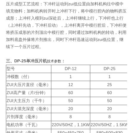
压片成型工艺流程：下冲杆运动到zui低位置由加料机构往中模中
填充物料；加料机构转开时上冲杆下行，将中模行腔内的物料挤压
成形；上冲杆入模到zui深处后，上冲杆继续上行，下冲杆也上行
（上冲杆先动，下冲杆后动），上冲杆离开中模行腔后，下冲杆便
将挤压成形的片剂顶出中模行腔，同时通过加料机构的转动，利用
加料底盘外缘将片剂推出，同时下冲杆迅速运动到zui低位置，继
续下一个压片过程。
三、DP-25
单冲压片机
：
技术参数
型号
DP-12
DP-25
冲模数（付）
1
1
ZUI大压片直径（毫米）
12
25
ZUI高产量（片/分钟）
60
60
ZUI大主压力（千牛）
50
50
ZUI大填充深度（毫米）
20
20
片剂厚度（毫米）
8
8
电机功率（千瓦）
220V/50HZ，1.1KW
220V/50HZ，1.5KW
外形尺寸（毫米）
550×450×750
580×500×830