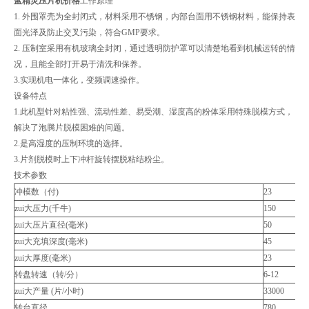
蓝精灵压片机价格
工作原理
1. 外围罩壳为全封闭式，材料采用不锈钢，内部台面用不锈钢材料，能保持表
面光泽及防止交叉污染，符合GMP要求。
2. 压制室采用有机玻璃全封闭，通过透明防护罩可以清楚地看到机械运转的情
况，且能全部打开易于清洗和保养。
3.实现机电一体化，变频调速操作。
设备特点
1.此机型针对粘性强、流动性差、易受潮、湿度高的粉体采用特殊脱模方式，
解决了泡腾片脱模困难的问题。
2.是高湿度的压制环境的选择。
3.片剂脱模时上下冲杆旋转摆脱粘结粉尘。
技术参数
冲模数（付)
23
zui大压力(千牛)
150
zui大压片直径(毫米)
50
zui大充填深度(毫米)
45
zui大厚度(毫米)
23
转盘转速（转/分）
6-12
zui大产量 (片/小时)
33000
转台直径
780