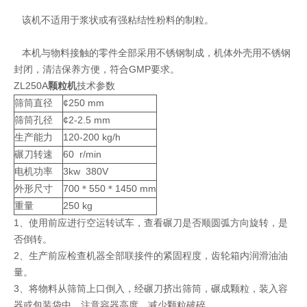
该机不适用于浆状或有强粘结性粉料的制粒。
本机与物料接触的零件全部采用不锈钢制成，机体外壳用不锈钢
封闭，清洁保养方便，符合GMP要求。
ZL250A
颗粒机
技术参数
筛筒直径
¢250 mm
筛筒孔径
¢2-2.5 mm
生产能力
120-200 kg/h
碾刀转速
60 r/min
电机功率
3kw 380V
外形尺寸
700＊550＊1450 mm
重量
250 kg
1、使用前应进行空运转试车，查看碾刀是否顺圆弧方向旋转，是
否倒转。
2、生产前应检查机器全部联接件的紧固程度，齿轮箱内润滑油油
量。
3、将物料从筛筒上口倒入，经碾刀挤出筛筒，碾成颗粒，装入容
器或包装袋中，注意容器高度，减少颗粒破碎。