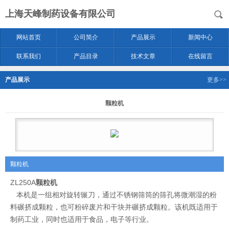
上海天峰制药设备有限公司
网站首页
公司简介
产品展示
新闻中心
联系我们
产品目录
技术文章
在线留言
产品展示
更多>>
颗粒机
颗粒机
ZL250A
颗粒机
本机是一组相对旋转辗刀，通过不锈钢筛筒的筛孔将微潮湿的粉
料碾挤成颗粒，也可粉碎废片和干块并碾挤成颗粒。该机既适用于
制药工业，同时也适用于食品，电子等行业。