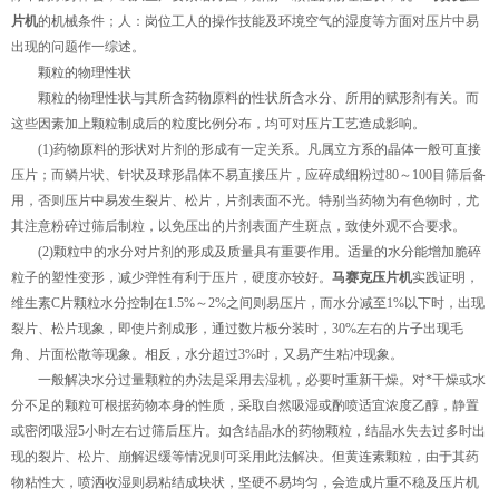
片机
的机械条件；人：岗位工人的操作技能及环境空气的湿度等方面对压片中易
出现的问题作一综述。
颗粒的物理性状
颗粒的物理性状与其所含药物原料的性状所含水分、所用的赋形剂有关。而
这些因素加上颗粒制成后的粒度比例分布，均可对压片工艺造成影响。
(1)药物原料的形状对片剂的形成有一定关系。凡属立方系的晶体一般可直接
压片；而鳞片状、针状及球形晶体不易直接压片，应碎成细粉过80～100目筛后备
用，否则压片中易发生裂片、松片，片剂表面不光。特别当药物为有色物时，尤
其注意粉碎过筛后制粒，以免压出的片剂表面产生斑点，致使外观不合要求。
(2)颗粒中的水分对片剂的形成及质量具有重要作用。适量的水分能增加脆碎
粒子的塑性变形，减少弹性有利于压片，硬度亦较好。
马赛克压片机
实践证明，
维生素C片颗粒水分控制在1.5%～2%之间则易压片，而水分减至1%以下时，出现
裂片、松片现象，即使片剂成形，通过数片板分装时，30%左右的片子出现毛
角、片面松散等现象。相反，水分超过3%时，又易产生粘冲现象。
一般解决水分过量颗粒的办法是采用去湿机，必要时重新干燥。对*干燥或水
分不足的颗粒可根据药物本身的性质，采取自然吸湿或酌喷适宜浓度乙醇，静置
或密闭吸湿5小时左右过筛后压片。如含结晶水的药物颗粒，结晶水失去过多时出
现的裂片、松片、崩解迟缓等情况则可采用此法解决。但黄连素颗粒，由于其药
物粘性大，喷洒收湿则易粘结成块状，坚硬不易均匀，会造成片重不稳及压片机