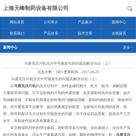
上海天峰制药设备有限公司
网站首页
公司简介
产品展示
新闻中心
联系我们
产品目录
技术文章
在线留言
新闻中心
更多>>
马赛克压片机压片中可能发生的问题及解决办法（上）
点击次数：5465 更新时间：2017-06-23
马赛克压片机压片中可能发生的问题及解决办法（上）
在
马赛克压片机
的压片过程中，有时会碰到裂片、松片、粘冲、崩解迟缓、
片重差异等问题。它不仅影响到片剂的外观质量，也直接影响其内在质量。如片
剂崩解迟缓，不能在药典规定的时限内*崩解或溶解，影响药物的溶出、吸收和疗
效。而片重差异不合要求，超出药典规定的限度，也影响片剂效用的发挥。因
而，研究和探讨压片过程中可能发生的问题，对于保证药品质量，提高生产工艺
水平，革新操作技术具有重要意义。
本文根据药剂学的理论基础，同时荟萃多方经验。在此基础上，结合生产实
际中的亲身体会，试从生产要素诸方面，如物：颗粒的物理性状；机：
马赛克压