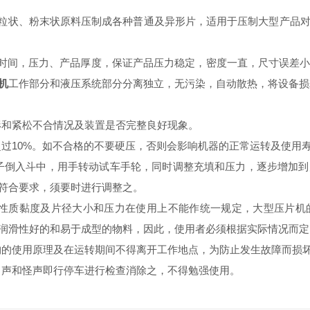
粒状、粉末状原料压制成各种普通及异形片，适用于压制大型产品
时间，压力、产品厚度，保证产品压力稳定，密度一直，尺寸误差
机
工作部分和液压系统部分分离独立，无污染，自动散热，将设备损
形和紧松不合情况及装置是否完整良好现象。
过10%。如不合格的不要硬压，否则会影响机器的正常运转及使用
子倒入斗中，用手转动试车手轮，同时调整充填和压力，逐步增加到
符合要求，须要时进行调整之。
性质黏度及片径大小和压力在使用上不能作统一规定，大型压片机
润滑性好的和易于成型的物料，因此，使用者必须根据实际情况而定
的使用原理及在运转期间不得离开工作地点，为防止发生故障而损
叫声和怪声即行停车进行检查消除之，不得勉强使用。