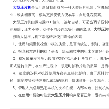
大型压片机可用于大型生产行业
大型压片机
是我厂新研制而成的一种大型压片机器，它将颗
业，设备精度高，模具更换安装方便易学，自动化程度高。
大型压片机由微电脑PLC控制，连续自动。可适当调节压制
油易脏，压力不够，动作不同步连续等问题的出现。
大型压片
影响大型压片机正常运转及使用寿命的因素
1、使用前须重复检查冲模的质量，是否有缺边、裂缝、变
2、检查颗粒原料的粉子是否干燥及颗粒中的粉末含量好不超
3、初次试车应将压力调节控制的指示正针放置在上，将粉
正式运转生产，在生产过程中，须定时抽验片剂的质量，是否
4、速度的选择对机器使用寿命有直接的影响，由于原料的
径、黏度差等和快速难以成型的物料，快速适用于压制粘合、
5、管理人员必须熟悉本机的技术性能、内部构造、控制机构
6、在使用中要随时注意
大型压片机
响声是否正常，遇有尖