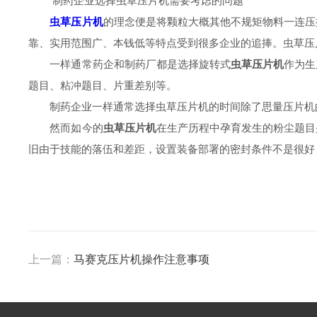
制药企业选择虫草压片机需要考虑的问题
虫草压片机
的理念便是将颗粒大概其他不规矩物料一连压
靠、实用范围广、本钱低等特点受到很多企业的追捧。虫草压
一样通常药企和制药厂都是选择旋转式
虫草压片机
作为生
题目、粘冲题目、片重差别等。
制药企业一样通常选择虫草压片机的时间除了思量压片机的
然而如今的
虫草压片机
在生产历程中孕育发生的粉尘题目
旧由于技能的落伍和差距，设置装备部署的密封条件不是很好
上一篇：
马赛克压片机操作注意事项