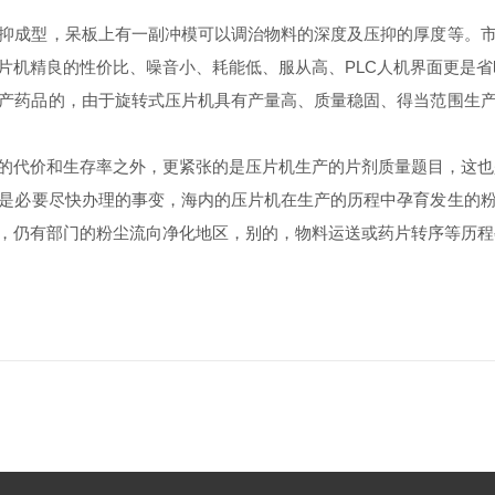
抑成型，呆板上有一副冲模可以调治物料的深度及压抑的厚度等。
片机精良的性价比、噪音小、耗能低、服从高、PLC人机界面更是
产药品的，由于旋转式压片机具有产量高、质量稳固、得当范围生
代价和生存率之外，更紧张的是压片机生产的片剂质量题目，这也
是必要尽快办理的事变，海内的压片机在生产的历程中孕育发生的
，仍有部门的粉尘流向净化地区，别的，物料运送或药片转序等历程