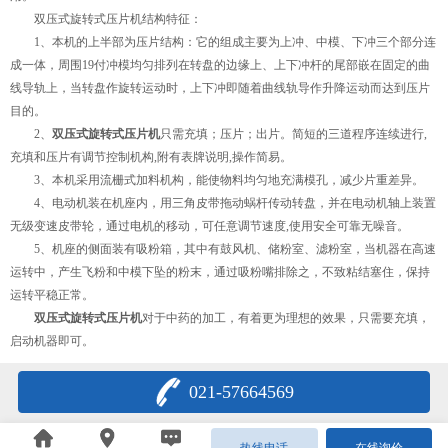
双压式旋转式压片机结构特征：
1、本机的上半部为压片结构：它的组成主要为上冲、中模、下冲三个部分连
成一体，周围19付冲模均匀排列在转盘的边缘上、上下冲杆的尾部嵌在固定的曲
线导轨上，当转盘作旋转运动时，上下冲即随着曲线轨导作升降运动而达到压片
目的。
2、
双压式旋转式压片机
只需充填；压片；出片。简短的三道程序连续进行,
充填和压片有调节控制机构,附有表牌说明,操作简易。
3、本机采用流栅式加料机构，能使物料均匀地充满模孔，减少片重差异。
4、电动机装在机座内，用三角皮带拖动蜗杆传动转盘，并在电动机轴上装置
无级变速皮带轮，通过电机的移动，可任意调节速度,使用安全可靠无噪音。
5、机座的侧面装有吸粉箱，其中有鼓风机、储粉室、滤粉室，当机器在高速
运转中，产生飞粉和中模下坠的粉末，通过吸粉嘴排除之，不致粘结塞住，保持
运转平稳正常。
双压式旋转式压片机
对于中药的加工，有着更为理想的效果，只需要充填，
启动机器即可。
021-57664569