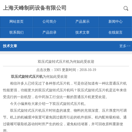
上海天峰制药设备有限公司
网站首页
公司简介
产品展示
新闻中心
联系我们
产品目录
技术文章
在线留言
技术文章
更多>>
双压式旋转式压片机为何如此受欢迎
点击次数：3305 更新时间：2018-10-19
双压式旋转式压片机
为何如此受欢迎
相信许多人已经见过了各种形式压片机，可是你还知道有一种比普通压片机
性能更强，功能更大的双压式旋转式压片机吗？双压式旋转式压片机是近年来倍
受流行的一款机型，在中药加工行业比一般的普通压片机更受欢迎。
今天小编来给大家介绍一下双压式旋转式压片机。
双压式旋转式压片机压片时转盘的速度、物料的充填深度、压片厚度均可调
节。机上的机械缓冲装置可避免因过载而引起的机件损坏。机内配有吸粉箱。通
过吸嘴可吸取机器动转时所产生的粉尘，避免粘结堵塞，并可回收原料重新使
用。