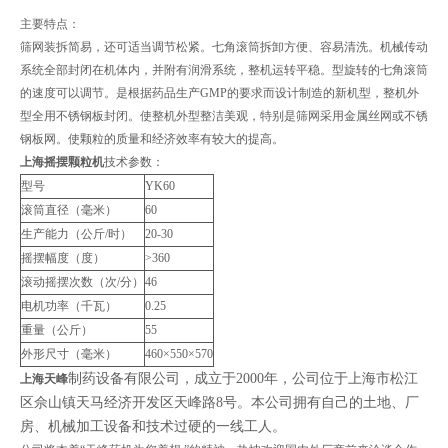
主要特点：
筛网装拆简易，还可适当调节松紧。七角滚筒拆卸方便、容易清洗。机械传动
系统全部封闭在机体内，并附有润滑系统，整机运转平稳。型旋转的七角滚筒
的速度可以调节。是根据药品生产GMP的要求而设计制造的新机型，整机外
型全用不锈钢板封闭。使整机外型整洁美观，特别是筛网采用金属丝网或不锈
钢板网。使颗粒的质量和经济效率有较大的提高。
上海摇摆颗粒机
技术参数：
型号
YK60
滚筒直径（毫米）
60
生产能力（公斤/时）
20-30
摇摆幅度（度）
>360
滚动摇摆次数（次/分）
46
电机功率（千瓦）
0.25
重量（公斤）
55
外形尺寸（毫米）
460×550×570
制药设备有限公司，成立于2000年，公司位于上海市松江
上海天峰
区佘山镇天马经济开发区天峰路8号。本公司拥有自己的土地、厂
房、机械加工设备和技术过硬的一线工人。