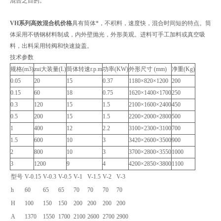
混合之目的。
VH系列高效混合机价格
具有筒体*，不积料，速度快，混合时间短的特点。筒
体采用不锈钢材料制成，内外壁抛光，外形美观。进料可手工加料或真空吸
料，出料采用转阀和快速旋盖。
技术参数
规格(m3)
zui大装量(L)
筒体转速r.p.m
功率(KW)
外形尺寸 (mm)
净重(Kg)
0.05
20
15
0.37
1180×820×1200
200
0.15
60
18
0.75
1620×1400×1700
250
0.3
120
15
1.5
2100×1600×2400
450
0.5
200
15
1.5
2200×2000×2800
500
1
400
12
2.2
3100×2300×3100
700
1.5
600
10
3
3420×2600×3500
900
2
800
10
3
3700×2800×3550
1000
3
1200
9
4
4200×2850×3800
1100
型号
V-0.15
V-0.3
V-0.5
V-1
V-1.5
V-2
V-3
h
60
65
65
70
70
70
70
H
100
150
150
200
200
200
200
A
1370
1550
1700
2100
2600
2700
2900