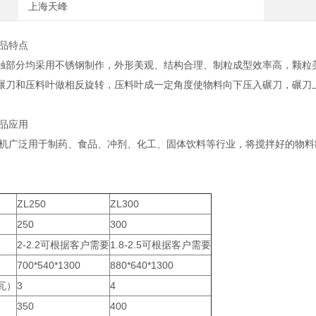
上海天峰
品特点
触部分均采用不锈钢制作，外形美观、结构合理、制粒成型效率高，颗粒
碾刀和压料叶做相反旋转，压料叶成一定角度使物料向下压入碾刀，碾刀
品应用
转制粒机广泛用于制药、食品、冲剂、化工、固体饮料等行业，将搅拌好的物
ZL250
ZL300
250
300
）
2-2.2可根据客户需要
1.8-2.5可根据客户需要
）
700*540*1300
880*640*1300
瓦）
3
4
350
400