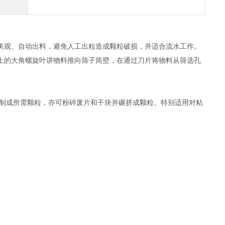
美观、自动出料，避免人工出粒造成颗粒破损，并适合流水工作。
上的大角螺旋叶讲物料推向筛子筒壁，在通过刀片将物料从筛选孔
料制成所需颗粒，亦可粉碎废片和干块并碾挤成颗粒。特别适用对粘