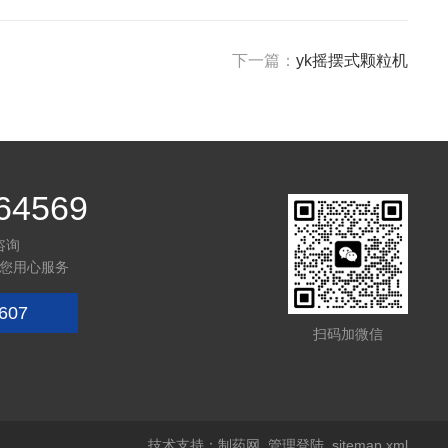
下一篇：
yk摇摆式颗粒机
64569
咨询
您用心服务
607
扫码加微信
技术支持：
制药网
管理登陆
sitemap.xml