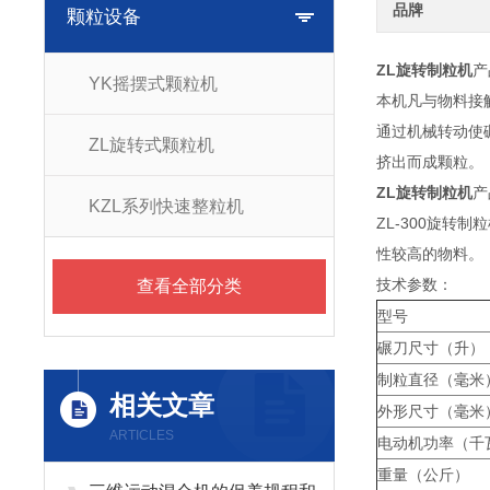
品牌
颗粒设备
ZL旋转制粒机
产
YK摇摆式颗粒机
本机凡与物料接
通过机械转动使
ZL旋转式颗粒机
挤出而成颗粒。
ZL旋转制粒机
产
KZL系列快速整粒机
ZL-300旋
性较高的物料。
技术参数：
查看全部分类
型号
碾刀尺寸（升）
制粒直径（毫米
相关文章
外形尺寸（毫米
ARTICLES
电动机功率（千
重量（公斤）