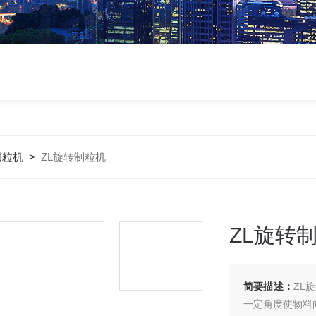
颗粒机
>
ZL旋转制粒机
ZL旋转
简要描述：
ZL
一定角度使物料