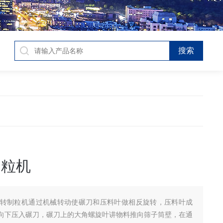
制粒机
旋转制粒机通过机械转动使碾刀和压料叶做相反旋转，压料叶成
向下压入碾刀，碾刀上的大角螺旋叶讲物料推向筛子筒壁，在通