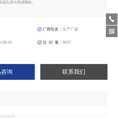
筛选孔挤出而成颗粒。
厂商性质：
生产厂家
6-08-02
访 问 量：
8037
品咨询
联系我们