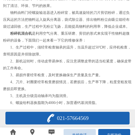
到了清洁、环保、节约的效果。
物料由料门经螺旋输送器进入粉碎室，被高速旋转的刀片剪切粉碎，通过负
压风运的方法把物料运入旋风分离器，袋式除尘器、排出物料粉尘由吸尘箱经布
袋过滤回收，生产过程中无粉尘飞扬，且能提高物料的利用率，降低企业成本。
粉碎机混合机
是利用空气分离、重压研磨、剪切的形式来实现干性物料超微
粉碎的设备，下面我们一起来看一下它的维修保养：
1、生产过程中，须经常检查轴承的温升，当温升超过50℃时，应停机检查，
查明原因是并排除故障。
2、新机运转时，传动皮带易伸长，应注意调整皮带的适当松紧度，确保皮带
的工作寿命。
3、易损件要经常检查，及时更换确保生产质量及生产量。
4、刀片、衬圈要经常检查磨损情况，若磨损后，生产率下降，粒度变粗发现
磨损后即更换。
5、主机及分级流动轴承均为脂润滑。
6、螺旋给料器换脂期为4000小时，加普通钙基润滑脂。
021-57664569