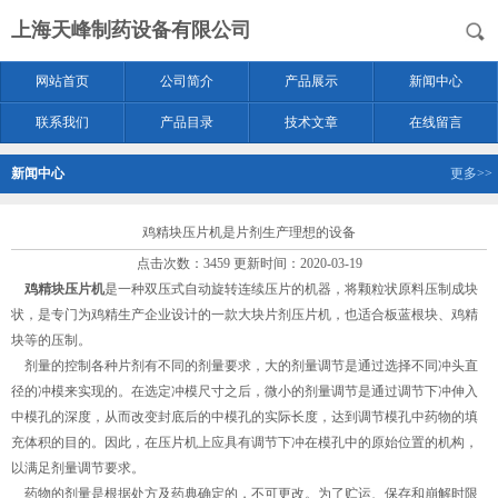
上海天峰制药设备有限公司
网站首页
公司简介
产品展示
新闻中心
联系我们
产品目录
技术文章
在线留言
新闻中心
更多>>
鸡精块压片机是片剂生产理想的设备
点击次数：3459 更新时间：2020-03-19
鸡精块压片机
是一种双压式自动旋转连续压片的机器，将颗粒状原料压制成块
状，是专门为鸡精生产企业设计的一款大块片剂压片机，也适合板蓝根块、鸡精
块等的压制。
剂量的控制各种片剂有不同的剂量要求，大的剂量调节是通过选择不同冲头直
径的冲模来实现的。在选定冲模尺寸之后，微小的剂量调节是通过调节下冲伸入
中模孔的深度，从而改变封底后的中模孔的实际长度，达到调节模孔中药物的填
充体积的目的。因此，在压片机上应具有调节下冲在模孔中的原始位置的机构，
以满足剂量调节要求。
药物的剂量是根据处方及药典确定的，不可更改。为了贮运、保存和崩解时限