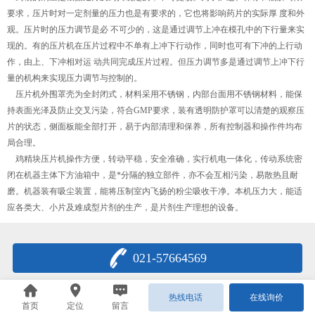
要求，压片时对一定剂量的压力也是有要求的，它也将影响药片的实际厚 度和外
观。压片时的压力调节是必 不可少的，这是通过调节上冲在模孔中的下行量来实
现的。有的压片机在压片过程中不单有上冲下行动作，同时也可有下冲的上行动
作，由上、下冲相对运 动共同完成压片过程。但压力调节多是通过调节上冲下行
量的机构来实现压力调节与控制的。
压片机外围罩壳为全封闭式，材料采用不锈钢，内部台面用不锈钢材料，能保
持表面光泽及防止交叉污染，符合GMP要求，装有透明防护罩可以清楚的观察压
片的状态，侧面板能全部打开，易于内部清理和保养，所有控制器和操作件均布
局合理。
鸡精块压片机操作方便，转动平稳，安全准确，实行机电一体化，传动系统密
闭在机器主体下方油箱中，是*分隔的独立部件，亦不会互相污染，易散热且耐
磨。机器装有吸尘装置，能将压制室内飞扬的粉尘吸收干净。本机压力大，能适
应各类大、小片及难成型片剂的生产，是片剂生产理想的设备。
021-57664569
热线电话
在线询价
首页
定位
留言