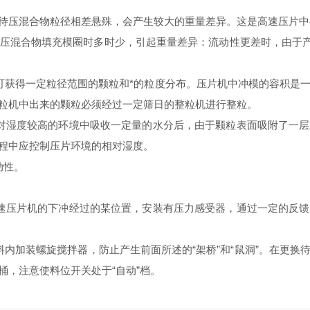
待压混合物粒径相差悬殊，会产生较大的重量差异。这是高速压片中
合物填充模圈时多时少，引起重量差异：流动性更差时，由于产生“
获得一定粒径范围的颗粒和*的粒度分布。压片机中冲模的容积是一
粒机中出来的颗粒必须经过一定筛日的整粒机进行整粒。
湿度较高的环境中吸收一定量的水分后，由于颗粒表面吸附了一层
程中应控制压片环境的相对湿度。
动性。
。
压片机的下冲经过的某位置，安装有压力感受器，通过一定的反馈
加装螺旋搅拌器，防止产生前面所述的“架桥”和“鼠洞”。在更换
桶，注意使料位开关处于“自动”档。