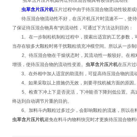
虫草含片压片机如何让待压混合物具有较佳的流动性
虫草含片压片机
压片过程中由于待压混合物流动性较差或
待压混合物流动性不好，在压片机压片时流速不一，使待压混
了保证待压混合物具有*的流动性，可通过下方法达到目的：
1、在一步制粒机制粒过程中，摸索出适宜的工艺参数，可
当存在较多大颗粒时将干扰颗粒填充冲模空间。所以从一步制
2、待压混合物在干燥状态时，其流动性一般较好。在相对
增强，使待压混合物的流动性变差。
虫草含片压片机
在压片过
3、在外相中加人适宜的助流剂，可提高待压混合物的流
4、如果采取以上措施仍无效，则要寻找机械方面的原因
5、检查下冲上下是否灵活，下冲能否下降到低位置。高速
终达到自动调节片重的目的。
6、加料斗内颗粒过多过少，会影响颗粒的流速，所以在料内
虫草含片压片机
避免在料斗内物料快完时才更换待压混合物料