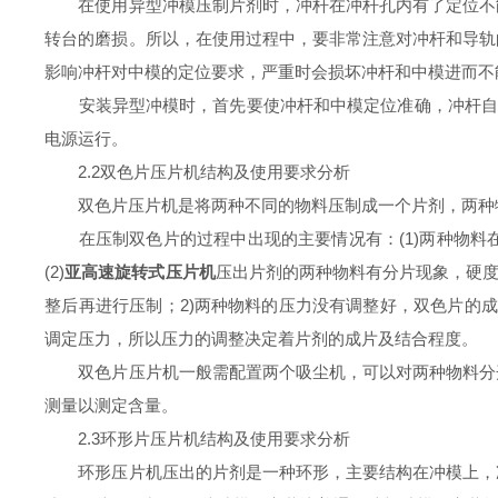
在使用异型冲模压制片剂时，冲杆在冲杆孔内有了定位不能
转台的磨损。所以，在使用过程中，要非常注意对冲杆和导轨
影响冲杆对中模的定位要求，严重时会损坏冲杆和中模进而不
安装异型冲模时，首先要使冲杆和中模定位准确，冲杆自由
电源运行。
2.2双色片压片机结构及使用要求分析
双色片压片机是将两种不同的物料压制成一个片剂，两种物
在压制双色片的过程中出现的主要情况有：(1)两种物料
(2)
亚高速旋转式压片机
压出片剂的两种物料有分片现象，硬度
整后再进行压制；2)两种物料的压力没有调整好，双色片的
调定压力，所以压力的调整决定着片剂的成片及结合程度。
双色片压片机一般需配置两个吸尘机，可以对两种物料分开
测量以测定含量。
2.3环形片压片机结构及使用要求分析
环形压片机压出的片剂是一种环形，主要结构在冲模上，