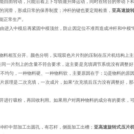
自由转动，只能沿着上下导轨做升降运动，同时在转台的带动下和
的润滑，形成日常的保养制度；冲杆的键也要定期检查，
亚高速旋
能正常生产。
进入中模后再紧固中模顶丝，防止因定位不准而造成冲杆和中模“咬
料相互分开、颜色分明，实现双色片片剂的压制在压片机结构上主
在同一片剂上的含量不符合要求，这主要是充填调节系统没有调整好
不均匀，一种物料硬、一种物料软，主要原因在于：1)是物料的原
成片原理是二次充填，一次成片，如果*次充填后压力没有调整好，
进行吸粉，再回收利用。如果用户对两种物料的成分有的要求，可
冲杆中部加工出圆孔，有芯杆，侧面加工出槽；
亚高速旋转式压片