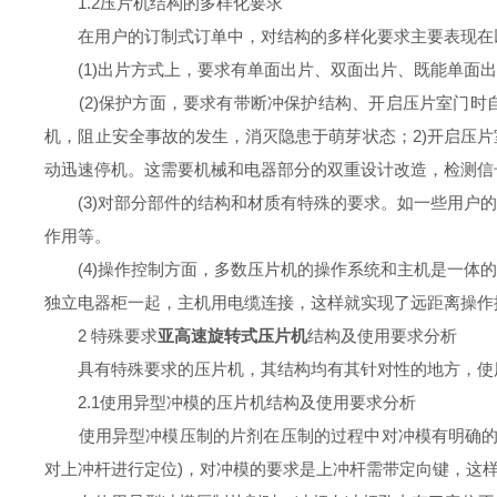
1.2压片机结构的多样化要求
在用户的订制式订单中，对结构的多样化要求主要表现在
(1)出片方式上，要求有单面出片、双面出片、既能单面出
(2)保护方面，要求有带断冲保护结构、开启压片室门时自
机，阻止安全事故的发生，消灭隐患于萌芽状态；2)开启压
动迅速停机。这需要机械和电器部分的双重设计改造，检测信
(3)对部分部件的结构和材质有特殊的要求。如一些用户的
作用等。
(4)操作控制方面，多数压片机的操作系统和主机是一体的
独立电器柜一起，主机用电缆连接，这样就实现了远距离操作
2 特殊要求
亚高速旋转式压片机
结构及使用要求分析
具有特殊要求的压片机，其结构均有其针对性的地方，使用
2.1使用异型冲模的压片机结构及使用要求分析
使用异型冲模压制的片剂在压制的过程中对冲模有明确的定
对上冲杆进行定位)，对冲模的要求是上冲杆需带定向键，这