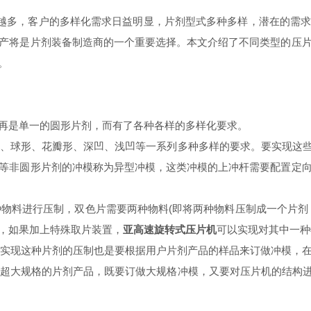
来越多，客户的多样化需求日益明显，片剂型式多种多样，潜在的需
产将是片剂装备制造商的一个重要选择。本文介绍了不同类型的压
。
再是单一的圆形片剂，而有了各种各样的多样化要求。
、球形、花瓣形、深凹、浅凹等一系列多种多样的要求。要实现这
等非圆形片剂的冲模称为异型冲模，这类冲模的上冲杆需要配置定
物料进行压制，双色片需要两种物料(即将两种物料压制成一个片剂
，如果加上特殊取片装置，
亚高速旋转式压片机
可以实现对其中一种
实现这种片剂的压制也是要根据用户片剂产品的样品来订做冲模，
超大规格的片剂产品，既要订做大规格冲模，又要对压片机的结构