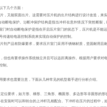
以下几个方面：
片，又能双面出片。这需要对压片机的出片结构进行设计改造，来
动断电保护。1)断冲保护结构是指当冲杆在意外情况下突然断裂，
片室门时自动断电保护是指在开启压片室门的状态下，压片机是不能
号传递给电器控制系统来实现自动保护的控制。
片剂产品有防爆要求，要求压片室门采用不锈钢材质，坚固耐用且
，但也有要求操作系统独立并且可以远距离操作。根据用户要求对
控制。
要求也需要注意，下面从几种常见的机型着手进行分析介绍。
位要求，如方形、梯形、三角形、椭圆形、多边形等非圆形的形状
样在安装时可以和转台的上冲杆孔相配合。下冲杆在压片的过程中，