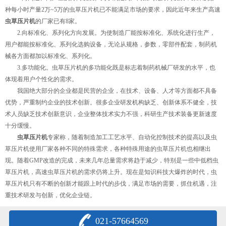
种每小时产量2万~5万的虫草压片机已不能满足市场的要求，因此近年来生产高速
虫草压片机
的厂家已有8家。
2.向标准化、系列化方向发展。为使制造厂能按标准化、系统化进行生产，
用户都能按标准化、系列化选购设备，无论从规格，参数，零部件配套，制药机
械各方面都加以标准化、系列化。
3.多功能化。虫草压片机的多功能化既是标志着制药机械厂研发的水平，也
体现着用户个性化的需求。
我国绝大部分的企业都是民营的企业，在技术、设备、人才等方面都不具备
优势，严重制约企业的技术创新。很多企业研发机构缺乏、创新体系不健全，技
术人员缺乏技术创新意识，企业整体技术实力不强，科研生产技术装备更新速度
十分缓慢。
虫草压片机
专家称，随着制造加工工艺水平、自动化控制技术的提高以及虫
草压片机使用厂家各种不同的特殊需求，各种特殊用途的虫草压片机也相继出
现。随着GMP改造的完成，未来几年总量需求将趋于减少，特别是一些中低档虫
草压片机，高速虫草压片机的需求仍将上升。现在是知识科技大爆炸的时代，虫
草压片机只有不断的创新才能跟上时代的步伐，满足市场的需要，抓住机遇，注
重技术研发与创新，优化企业链。
021-57664569