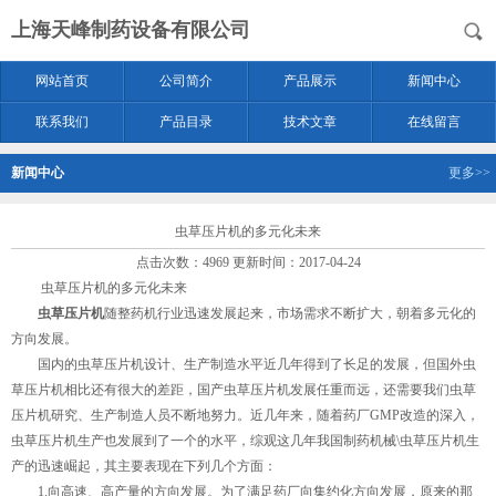
上海天峰制药设备有限公司
网站首页
公司简介
产品展示
新闻中心
联系我们
产品目录
技术文章
在线留言
新闻中心
更多>>
虫草压片机的多元化未来
点击次数：4969 更新时间：2017-04-24
虫草压片机的多元化未来
虫草压片机
随整药机行业迅速发展起来，市场需求不断扩大，朝着多元化的
方向发展。
国内的虫草压片机设计、生产制造水平近几年得到了长足的发展，但国外虫
草压片机相比还有很大的差距，国产虫草压片机发展任重而远，还需要我们虫草
压片机研究、生产制造人员不断地努力。近几年来，随着药厂GMP改造的深入，
虫草压片机生产也发展到了一个的水平，综观这几年我国制药机械\虫草压片机生
产的迅速崛起，其主要表现在下列几个方面：
1.向高速、高产量的方向发展。为了满足药厂向集约化方向发展，原来的那