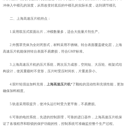
冲伸入中模孔的深度，从而改变封底后的中模孔的实际长度，达到调节模孔
二、上海高速压片机特点：
1.采用双压式双面出片，冲模数量多，适合大批量片剂生产。
2.外围罩壳体为全封闭形式，材料采用不锈钢。转台表面覆盖硬化层，上海
高速压片机能保持转台表面不易磨损，符合GMP标准。
3.上海高速压片机的压片系统，两次压力成形，空间短、大压轮、框架式结
构设计，使其重载时不变形，压片时受压时间长，片重差异小。
4.双叶轮强迫加料充填，
上海高速压片机
*了颗粒的流动性和充填性能，更加
确保加料精度。
5.轨道采用双提升，使冲头运行时受力更平衡，不易磨损。
6.可靠的电控系统，先进的控制原理，可靠的进口器件，上海高速压片机保
证了各项程序和联锁的保护功能的性，控制系统可准确监控整个生产过程。