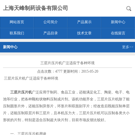
上海天峰制药设备有限公司
网站首页
公司简介
产品展示
新闻中心
联系我们
产品目录
技术文章
在线留言
新闻中心
更多>>
三层片压片机广泛适应于各种环境
点击次数：4777 更新时间：2015-05-20
三层片压片机广泛适应于各种环境
三层片压片机
广泛应用于制药、食品工业，还能满足化工、陶瓷、电子、电
池等行业，把各种颗粒状物料压制成片剂。该机功能齐全，三层片压片机除了能
压制圆形片外，还能压制异形片，环形片和双面刻字片；经改造后既能压制单层
片，还能压制双层片和三层片，且本机压力大，三层片压片机可以压制各类大小
形状的片剂，特别是适合压制超大块片剂，目前市场反馈比较好。
一、三层片压片机用途