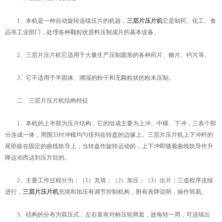
1、本机是一种自动旋转连续压片的机器，
三层片压片机
它是制药、化工、食
品等工业部门，处理各种颗粒状原料压制成片的基本设备。
2、三层片压片机它适用于大量生产压制圆形的各种药片、糖片、钙片等。
3、它不适用于半固体、潮湿的粉子和无颗粒状的粉末压制。
二、三层片压片机结构特征
1、本机的上半部为压片结构，它的组成主要为上冲、中模、下冲，三表个部
分连成一体，周围33付冲模均匀排列在转盘的边缘上。三层片压片机上下冲杆的
尾部嵌在固定的曲线轨导上，当转盘作旋转运动的，上下冲即随着曲线轨导作升
降运动而达到压片目的。
2、主要工作过程分为：（1）充填；（2）加压；（3）出片；三道程序连续
进行，
三层片压片机
充填和加压有调节控制机构，附有表牌说明，操作简易。
3、结构的分布为双压式，左右装有对称压轮两套，故每转一周，可连续出