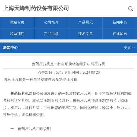
上海天峰制药设备有限公司
网站首页
公司简介
产品展示
新闻中心
联系我们
产品目录
技术文章
在线留言
新闻中心
更多>>
兽药压片机是一种自动旋转连续多功能压片机
点击次数：5343 更新时间：2024-03-20
兽药压片机是一种自动旋转连续多功能压片机
兽药压片机
是我公司研发设计的一款旋转式压片机，用于将颗粒状原料制成
各种形状的片剂。本机除压制圆形片以外，兽药压片机还能压制异形片，特殊
片，双层片，环行片等，可根据您的要求定制。同时运转时，噪音小，压力大，
过压停机，避免机器受损。
一、兽药压片机用途说明