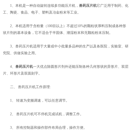
1、本机是一种自动旋转连续多功能压片机，
兽药压片机
它广泛用于制药、化
工、陶瓷、食品、电子、塑料及冶金粉末等工业。
2、本机适用于含粉量（100目以上）不超过10%的颗粒状厚料压制成各种形
状片剂的基本设备，它不适合于半固体、潮湿粉末和无颗粒粉末压制。
3、兽药压片机适用于大量或中小批量多品种的生产以及各医院，实验室、研
究院、供做实验之用。
4、
兽药压片机
一大优点除圆形片剂外还能压制各种几何形状的异形片、双层
片、环形片及双面刻字。
二、 兽药压片机工作原理:
1、 转速为变频调速，可以任意调节。
2、 兽药压片机可不停机完成试机，调整工作。
3、 所有控制器和操作部件布局合理，操作方便。