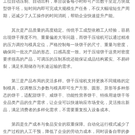
工位自动压制、自动出料，单台设备每小时即可产出数千至近万块成
型饼干坯，短时间内即可完成大规模生产任务，不仅大幅缩短生产周
期，还减少了人工操作的时间消耗，帮助企业快速提升产能。
其次是产品质量的高度稳定。传统手工成型依赖工人经验，容易
出现饼干厚度不均、重量偏差大等问题，而饼干压缩机可以通过精准
的压力调控与模具定位，严格控制每一块饼干的尺寸、重量与密度，
确保同一批次产品的形态、口感高度一致。对于压缩饼干这类对密度
要求很高的产品，可调压的压制系统还能保证成品结构紧实、不易碎
裂，满足长期储存与长途运输的需求。
第三是产品布局的灵活多样。饼干压缩机支持更换不同规格的定
制模具，仅调整压力参数与模具即可生产方形、圆形、异形等多种形
态的饼干，适配甜饼干、咸饼干、功能性营养饼干、特殊用途饼干等
全品类产品的生产需求，让企业可以快速响应市场变化，灵活推出新
品，满足消费者的多样化需求，不需要重复投入设备成本。
第四是生产成本与食品安全的双重保障。自动化运行模式减少了
生产过程的人工干预，降低了企业的劳动力成本，同时设备自带的参