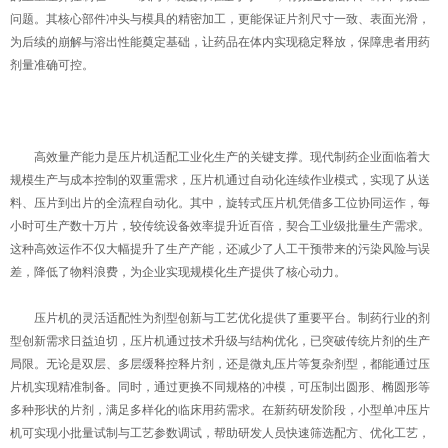
问题。其核心部件冲头与模具的精密加工，更能保证片剂尺寸一致、表面光滑，
为后续的崩解与溶出性能奠定基础，让药品在体内实现稳定释放，保障患者用药
剂量准确可控。
高效量产能力是压片机适配工业化生产的关键支撑。现代制药企业面临着大
规模生产与成本控制的双重需求，压片机通过自动化连续作业模式，实现了从送
料、压片到出片的全流程自动化。其中，旋转式压片机凭借多工位协同运作，每
小时可生产数十万片，较传统设备效率提升近百倍，契合工业级批量生产需求。
这种高效运作不仅大幅提升了生产产能，还减少了人工干预带来的污染风险与误
差，降低了物料浪费，为企业实现规模化生产提供了核心动力。
压片机的灵活适配性为剂型创新与工艺优化提供了重要平台。制药行业的剂
型创新需求日益迫切，压片机通过技术升级与结构优化，已突破传统片剂的生产
局限。无论是双层、多层缓释控释片剂，还是微丸压片等复杂剂型，都能通过压
片机实现精准制备。同时，通过更换不同规格的冲模，可压制出圆形、椭圆形等
多种形状的片剂，满足多样化的临床用药需求。在新药研发阶段，小型单冲压片
机可实现小批量试制与工艺参数调试，帮助研发人员快速筛选配方、优化工艺，