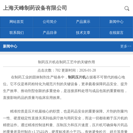
上海天峰制药设备有限公司
网站首页
公司简介
产品展示
新闻中心
联系我们
产品目录
技术文章
在线留言
新闻中心
更多>>
制药压片机在制药工艺中的关键作用
点击次数：702 更新时间：2026-01-28
在制药工业的固体制剂生产链条中，
制药压片机
占据着不可替代的核心地
位。它不仅是将药粉转化为规范片剂的关键设备，更承载着保障药品安全、提升
生产效率、推动剂型创新的多重使命，是连接原料处理与成品包装的重要枢纽，
直接影响药品的质量与临床应用效果。
精准控质是压片机最核心的职责，也是药品安全的重要保障。片剂的剂量均
一性、硬度稳定性直接关系到临床疗效与用药安全，而这一切都依赖于压片机的
精密运作。通过精准控制送料量、压制压力和压片速度，压片机可确保每片药品
的重量差异控制在±1.5%以内，硬度标准差小于3%，有效避免松片、碎片等质量