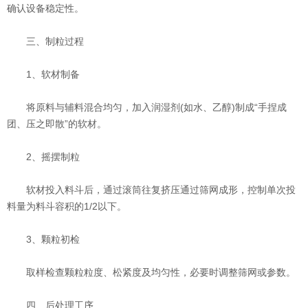
确认设备稳定性。
三、制粒过程
‌1、软材制备‌
将原料与辅料混合均匀，加入润湿剂(如水、乙醇)制成“手捏成
团、压之即散”的软材。
‌2、摇摆制粒‌
软材投入料斗后，通过滚筒往复挤压通过筛网成形，控制单次投
料量为料斗容积的1/2以下。
‌3、颗粒初检‌
取样检查颗粒粒度、松紧度及均匀性，必要时调整筛网或参数。
四、后处理工序