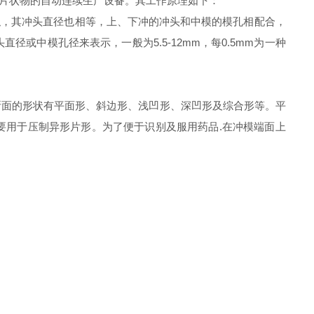
片状物的自动连续生产设备。其工作原理如下：
相似，其冲头直径也相等，上、下冲的冲头和中模的模孔相配合，
中模孔径来表示，一般为5.5-12mm，每0.5mm为一种
面的形状有平面形、斜边形、浅凹形、深凹形及综合形等。平
要用于压制异形片形。为了便于识别及服用药品.在冲模端面上