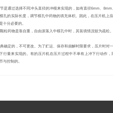
过选择不同冲头直径的冲模来实现的，如有直径6mm、8mm、1
模孔的实际长度，调节模孔中药物的填充体积。因此，在压片机上
是十分必要的。
粒药物是靠自重，自由滚落入中模孔中时，其装填情况较为疏松。
确定的，不可更改。为了贮运、保存和崩解时限要求，压片时对一
的下行量来实现的。有的压片机在压片过程中不单有上冲下行动作，
节与控制的。