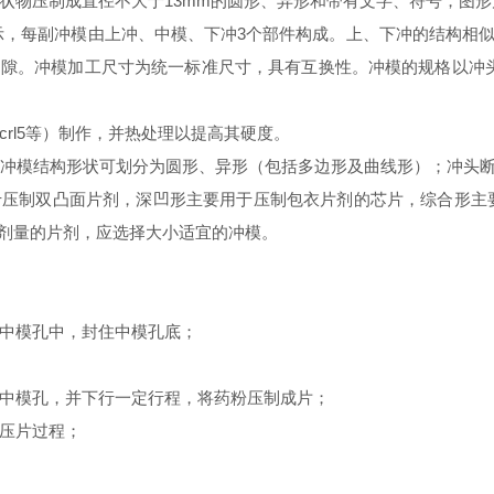
物压制成直径不大于13mm的圆形、异形和带有文字、符号，图形
)所示，每副冲模由上冲、中模、下冲3个部件构成。上、下冲的结构
。冲模加工尺寸为统一标准尺寸，具有互换性。冲模的规格以冲头直径或
l5等）制作，并热处理以提高其硬度。
模结构形状可划分为圆形、异形（包括多边形及曲线形）；冲头断
压制双凸面片剂，深凹形主要用于压制包衣片剂的芯片，综合形主
剂量的片剂，应选择大小适宜的冲模。
中模孔中，封住中模孔底；
中模孔，并下行一定行程，将药粉压制成片；
压片过程；