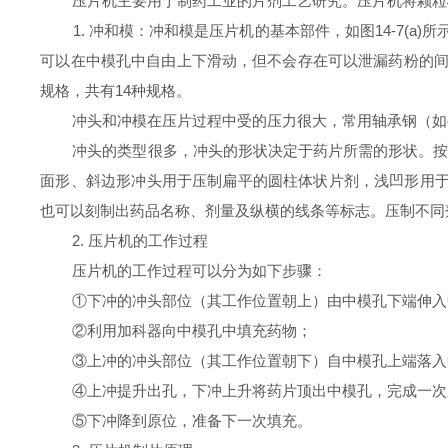
压片机主要用于制药工业的片剂工艺研究。压片机将颗粒状
1. 冲和模：冲和模是压片机的基本部件，如图14-7(a
可以在中模孔中自由上下滑动，但不会存在可以泄漏药粉的间隙
规格，共有14种规格。
冲头和冲模在压片过程中受的压力很大，常用轴承钢（如cr
冲头的类型很多，冲头的形状决定于药片所需的形状。按冲
面形、斜边形冲头用于压制扁平的圆柱体状片剂，浅凹形用于
也可以刻制出药品名称、剂量及纵横的线条等标志。压制不同
2. 压片机的工作过程
压片机的工作过程可以分为如下步骤：
①下冲的冲头部位（其工作位置朝上）由中模孔下端伸入
②利用加科器向中模孔中填充药物；
③上冲的冲头部位（其工作位置朝下）自中模孔上端落入
④上冲提升出孔，下冲上升将药片顶出中模孔，完成一次
⑤下冲降到原位，准备下一次填充。