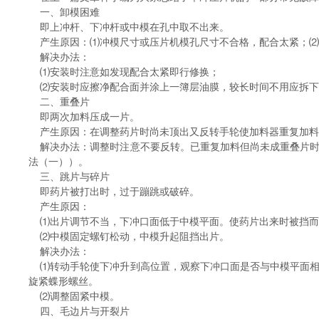
一、卸模困难
即上冲杆、下冲杆或中模在孔中取不出来。
产生原因：⑴冲模尺寸或压片机模孔尺寸不合格，配合太紧；⑵
解决办法：
⑴安装时注意如发现配合太紧即行修换；
⑵安装时应擦净配合面并涂上一簿层油膜，较长时间不用应拆下
二、重叠片
即两次加料压成一片。
产生原因：在调整药片时尚未顶出又反转手轮使加料器重复加料
解决办法：调整时注意不要反转。已重复加料但尚未成重叠片时
法（一））。
三、跳片与碎片
即药片被打出时，过于蹦跳或破碎。
产生原因：
⑴出片调节不当，下冲口面低于中模平面。使药片出来时被挡而
⑵中模固定螺钉松动，中模升起阻挡出片。
解决办法：
⑴转动手轮使下冲升到高位置，观察下冲口面是否与中模平面相
旋紧蝶形螺丝。
⑵调整固紧中模。
四、毛边片与开裂片