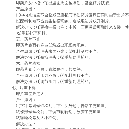
即药片从中模中顶出里圆周面被擦伤，甚至药片破裂。
产生原因：
⑴中模光洁度不合格或已磨损而擦伤药片圆周面同时由于出片不
⑵配料制粒不当发生粘模现象，造成毛边片或开裂片。
解决办法：⑴更换中模（注：中模一面磨损后可翻过来安装，使
⑵重新处理药料。
五、药片不光
即药片表面有麻点凹坑或出现揭盖现象。
产生原因：⑴冲头表面不光；⑵配料制粒不当。
解决办法：⑴修换冲头；⑵重新处理药料。
六、药片疏松
即药片氦度不够，疏松易碎，起层等。
产生原因：⑴压力不够；⑵配料制粒不当。
解决办法：⑴调节压力；⑵重新处理药料。
七、片重不稳
即片重差异过大。
产生原因：
⑴下冲紧固螺钉松动，下冲头升起，养活了充填量。
⑵蝶形螺丝松动，下调节轮转动，改变了充填量；
⑶颗粒松紧及大小不匀。
解决办法：