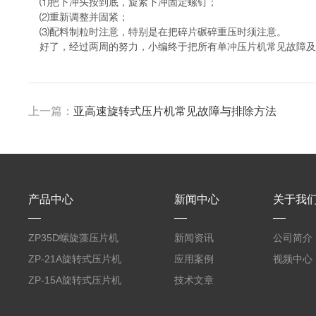
⑴把下冲头按到底，旋紧下冲固定螺钉；
⑵重新调整并固紧；
⑶配料制粒时注意，特别是在把碎片碾碎重压时须注意。
好了，经过两周的努力，小编终于把所有单冲压片机常见故障及
上一篇：
亚高速旋转式压片机常见故障与排除方法
产品中心
新闻中心
关于我
ZP35D螺旋藻压片机
新闻资讯
公司简介
ZP-21A旋转式压片机
应用案例
视频中心
ZP-15A旋转式压片机
技术文章