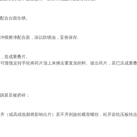
配合台面生锈。
冲模擦净配合面，涂以防锈油，妥善保存。
，造成重叠片。
可慢慢反转手轮将药片顶上来拂去重复加的料、拔出药片，若已压成重叠
跳甚至被挤碎；
齐（或高或低都将影响出片）若不齐则旋松蝶形螺丝，松开齿轮压板转达