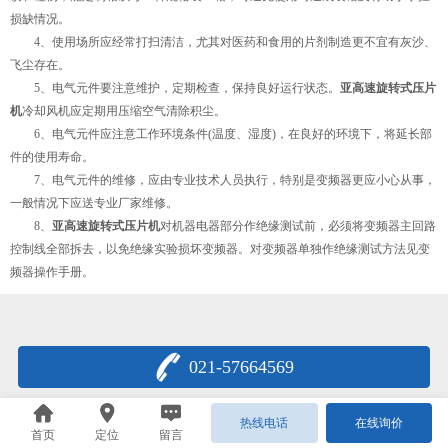
损缺情况。
4、使用场所应经常打扫清洁，尤其对医药和食用的片剂制造更不宜有灰沙、
飞尘存在。
5、电气元件要注意维护，定期检查，保持良好运行状态。
亚高速旋转式压片
机
冷却风机应定期用压缩空气清除积尘。
6、电气元件应注意工作环境条件(温度、湿度)，在良好的环境下，将延长部
件的使用寿命。
7、电气元件的维修，应由专业技术人员执行，特别是变频器更应小心从事，
一般情况下应送专业厂家维修。
8、
亚高速旋转式压片机
对机器电器部分作绝缘测试前，必须将变频器主回路
控制线全部拆去，以免绝缘实验损坏变频器。对变频器单独作绝缘测试方法见变
频器操作手册。
021-57664569
热线电话
在线询价
首页
定位
留言