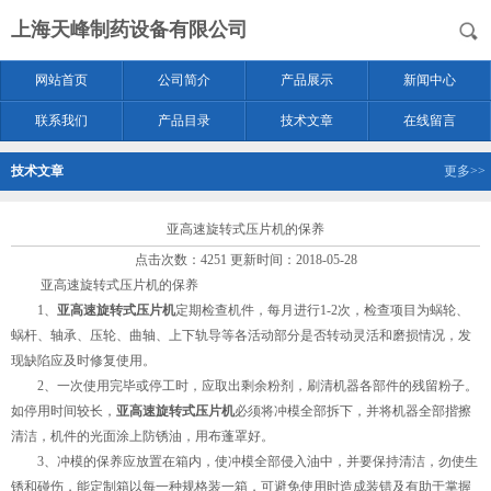
上海天峰制药设备有限公司
网站首页
公司简介
产品展示
新闻中心
联系我们
产品目录
技术文章
在线留言
技术文章
更多>>
亚高速旋转式压片机的保养
点击次数：4251 更新时间：2018-05-28
亚高速旋转式压片机的保养
1、
亚高速旋转式压片机
定期检查机件，每月进行1-2次，检查项目为蜗轮、
蜗杆、轴承、压轮、曲轴、上下轨导等各活动部分是否转动灵活和磨损情况，发
现缺陷应及时修复使用。
2、一次使用完毕或停工时，应取出剩余粉剂，刷清机器各部件的残留粉子。
如停用时间较长，
亚高速旋转式压片机
必须将冲模全部拆下，并将机器全部揩擦
清洁，机件的光面涂上防锈油，用布蓬罩好。
3、冲模的保养应放置在箱内，使冲模全部侵入油中，并要保持清洁，勿使生
锈和碰伤，能定制箱以每一种规格装一箱，可避免使用时造成装错及有助于掌握