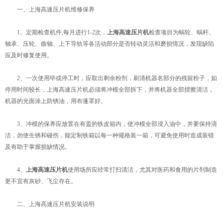
一、上海高速压片机维修保养
1、定期检查机件,每月进行1-2次，
上海高速压片机
检查项目为蜗轮、蜗杆、
轴承、压轮、曲轴、上下导轨等各活动部分是否转动灵活和磨损情况，发现缺陷
应及时修复使用。
2、一次使用毕或停工时，应取出剩余粉剂，刷清机器名部分的残留粉子，如
停用时间较长，上海高速压片机必须将冲模全部拆下，并将机器全部揩擦清洁，
机器的光面涂上防锈油，用布蓬罩好。
3、冲模的保养应放置在有盖的铁皮箱内，使冲模全部浸入油中，并要保持清
洁，勿使生锈和碰伤，能定制铁箱以每一种规格装一箱，可避免使用时造成装错
及有助于掌握损缺情况。
4、
上海高速压片机
使用场所应经常打扫清洁，尤其对医药和食用的片剂制造
更不宜有灰砂、飞尘存在。
二、上海高速压片机安装说明