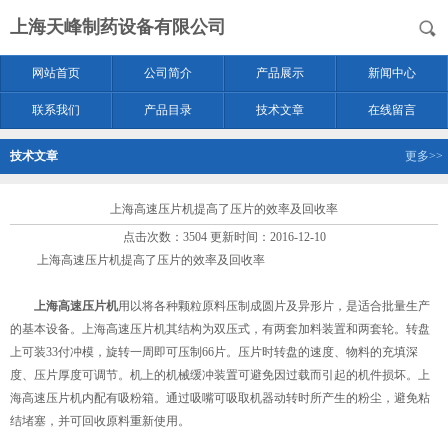
上海天峰制药设备有限公司
网站首页
公司简介
产品展示
新闻中心
联系我们
产品目录
技术文章
在线留言
技术文章
更多>>
上海高速压片机提高了压片的效率及回收率
点击次数：3504 更新时间：2016-12-10
上海高速压片机提高了压片的效率及回收率
上海高速压片机
用以将各种颗粒原料压制成圆片及异形片，是适合批量生产
的基本设备。上海高速压片机其结构为双压式，有两套加料装置和两套轮。转盘
上可装33付冲模，旋转一周即可压制66片。压片时转盘的速度、物料的充填深
度、压片厚度可调节。机上的机械缓冲装置可避免因过载而引起的机件损坏。上
海高速压片机内配有吸粉箱。通过吸嘴可吸取机器动转时所产生的粉尘，避免粘
结堵塞，并可回收原料重新使用。