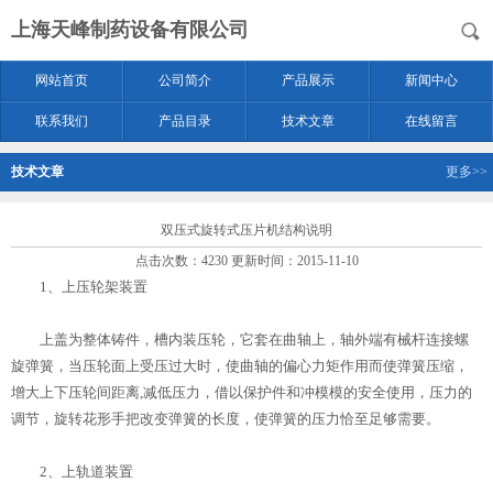
上海天峰制药设备有限公司
网站首页
公司简介
产品展示
新闻中心
联系我们
产品目录
技术文章
在线留言
技术文章
更多>>
双压式旋转式压片机结构说明
点击次数：4230 更新时间：2015-11-10
1、上压轮架装置
上盖为整体铸件，槽内装压轮，它套在曲轴上，轴外端有械杆连接螺
旋弹簧，当压轮面上受压过大时，使曲轴的偏心力矩作用而使弹簧压缩，
增大上下压轮间距离,减低压力，借以保护件和冲模模的安全使用，压力的
调节，旋转花形手把改变弹簧的长度，使弹簧的压力恰至足够需要。
2、上轨道装置