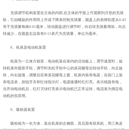
充填调节机构装置在主体的内部,在主体的平面上可观察到月形的充填
轨，它由螺旋的作用而上升或下降来控制充填量，圆盘上的表牌刻度从0-45
等于充填量每格0.01毫米，转动圆盘进行调节时，向右转充填量增加，向左
转减少，在圆盘右边装有0-15表尺为充填量，单位为毫米。
8、机座及电动机装置
机座为一立体方箱形，电动机装在座内的活动板上，凋节速度时，旋
转机座外圆形手轮，调节时先松手轮中心的滚花螺母后转动手轮，向左旋
快，向右旋慢，调整后应将滚花螺母上紧，机座内装有电器，在前门上装
有电流表，按钮开关和红绿指示灯，电源接通时红灯亮。表示线路有电，
当开动电动机后，红灯灭绿灯亮表示电动机已正常运转，电流表为测定电
动机的负荷用。
9、吸粉器装置
吸粉箱为一长方体，装在机座的左侧面，其后面有鼓风机，用三角皮