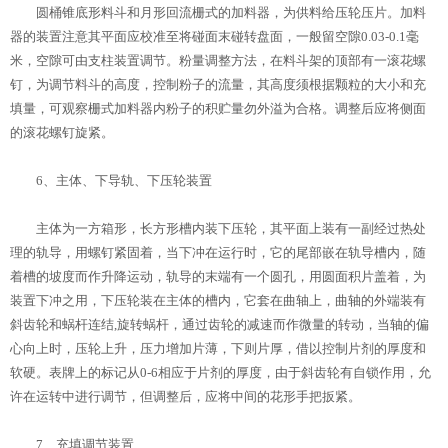
圆桶锥底形料斗和月形回流栅式的加料器，为供料给压轮压片。加料
器的装置注意其平面应校准至将碰面末碰转盘面，一般留空隙0.03-0.1毫
米，空隙可由支柱装置调节。粉量调整方法，在料斗架的顶部有一滚花螺
钉，为调节料斗的高度，控制粉子的流量，其高度须根据颗粒的大小和充
填量，可观察栅式加料器内粉子的积贮量勿外溢为合格。调整后应将侧面
的滚花螺钉旋紧。
6、主体、下导轨、下压轮装置
主体为一方箱形，长方形槽内装下压轮，其平面上装有一副经过热处
理的轨导，用螺钉紧固着，当下冲在运行时，它的尾部嵌在轨导槽内，随
着槽的坡度而作升降运动，轨导的末端有一个圆孔，用圆面积片盖着，为
装置下冲之用，下压轮装在主体的槽内，它套在曲轴上，曲轴的外端装有
斜齿轮和蜗杆连结,旋转蜗杆，通过齿轮的减速而作微量的转动，当轴的偏
心向上时，压轮上升，压力增加片薄，下则片厚，借以控制片剂的厚度和
软硬。表牌上的标记从0-6相应于片剂的厚度，由于斜齿轮有自锁作用，允
许在运转中进行调节，但调整后，应将中间的花形手把扳紧。
7、充填调节装置