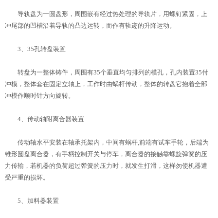
导轨盘为一圆盘形，周围嵌有经过热处理的导轨片，用螺钉紧固，上
冲尾部的凹槽沿着导轨的凸边运转，而作有轨迹的升降运动。
3、35孔转盘装置
转盘为一整体铸件，周围有35个垂直均匀排列的模孔，孔内装置35付
冲模，整体套在固定立轴上，工作时由蜗杆传动，整体的转盘它抱着全部
冲模作顺时针方向旋转。
4、传动轴附离合器装置
传动轴水平安装在轴承托架内，中间有蜗杆,前端有试车手轮，后端为
锥形圆盘离合器，有手柄控制开关与停车，离合器的接触靠螺旋弹簧的压
力传输，若机器的负荷超过弹簧的压力时，就发生打滑，这样勿使机器遭
受严重的损坏。
5、加料器装置