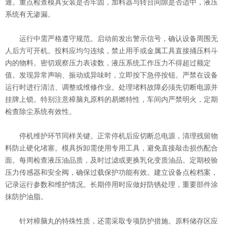
通。重点检查模具安装是否牢固，加料器与转台间隙是否适中，液压
系统有无渗漏。
运行中需严格遵守规范。启动前发出警示信号，确认设备周围无
人后方可开机。投料应均匀连续，禁止用手或金属工具直接捅压料斗
内的物料。密切观察压力表读数，液压系统工作压力不得超过额定
值。发现异常声响、振动或异味时，立即按下急停按钮。严禁在设备
运行时进行清洁、调整或维修作业。处理堵料故障必须先切断电源并
挂牌上锁。特别注意樟脑丸原料的易燃特性，车间内严禁明火，定期
检查除尘系统有效性。
停机维护环节同样关键。正常停机后应切断总电源，清理残留物
料防止硬化堵塞。模具拆卸需使用专用工具，避免直接敲击损伤配合
面。每周检查液压油品质，及时过滤或更换乳化变质油品。定期校验
压力传感器和安全阀，确保过载保护功能有效。建立设备点检档案，
记录运行参数和维护情况。长期停用时应做好防锈处理，重要部件涂
抹防护油脂。
针对樟脑丸的特殊性质，还需采取专项防护措施。原料储存区应