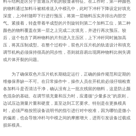
料斗结构是区分于普通压片机的较显著特征。在工作时，第一种颜色
的物料通过加料斗被精准送入中模孔中，此时下冲杆下降设定好填充
深度，上冲杆随即下行进行预压，将第一层物料压实并排出内部空
气。紧接着，转盘带着半成型的片剂旋转到第二个加料工位，第二种
颜色的物料覆盖在第一层之上完成二次填充，并进行再次预压。较
后，这个包含了两种物料的片剂进入主压区，上下冲杆同时施加高
压，将其压制成型。在整个过程中，双色片压片机的轨道设计和填充
调节机构必须保持很高的同步性，否则就容易出现两种物料比例失调
或片体开裂的问题。
为了确保双色片压片机长期稳定运行，正确的操作规范和定期的
维修保养缺一不可。在日常操作中，操作人员在开机前必须仔细检查
各加料斗是否清洁干净，确认没有上一批次残留的物料，这是防止颜
色混杂的基础。在调节填充量和压力时，应遵循“少量多次”的原则，
边试压边测量片重和硬度，直至达到工艺要求。特别是在更换模具
时，必须严格按照设备说明书的指引进行对中校准，因为哪怕是微小
的偏差，也会导致冲杆与中模之间的摩擦增大，进而引发设备过载或
损坏模具。