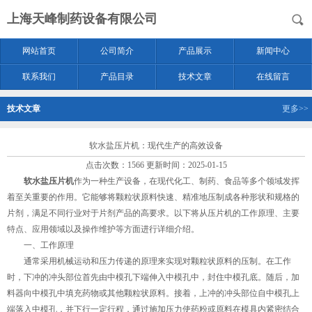
上海天峰制药设备有限公司
网站首页
公司简介
产品展示
新闻中心
联系我们
产品目录
技术文章
在线留言
技术文章
更多>>
软水盐压片机：现代生产的高效设备
点击次数：1566 更新时间：2025-01-15
软水盐压片机
作为一种生产设备，在现代化工、制药、食品等多个领域发挥
着至关重要的作用。它能够将颗粒状原料快速、精准地压制成各种形状和规格的
片剂，满足不同行业对于片剂产品的高要求。以下将从压片机的工作原理、主要
特点、应用领域以及操作维护等方面进行详细介绍。
一、工作原理
通常采用机械运动和压力传递的原理来实现对颗粒状原料的压制。在工作
时，下冲的冲头部位首先由中模孔下端伸入中模孔中，封住中模孔底。随后，加
料器向中模孔中填充药物或其他颗粒状原料。接着，上冲的冲头部位自中模孔上
端落入中模孔，并下行一定行程，通过施加压力使药粉或原料在模具内紧密结合