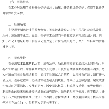
（六）可靠性高
在工作时采用了多种安全保护措施，如压力开关和过载保护，保证了设备的
可靠性和安全性。
三、应用领域
主要用于制药行业的片剂制造，可将软水盐粉末进行加压压制成成品盐块。
此外，还适用于化工、食品、电子等工业部门中将颗粒状原料压制成片剂。例
如，在化工领域可用于制备催化剂片剂；在食品领域可用于生产一些特殊的营养
补充片等。
四、操作维护
在使用
软水盐压片机
之前，所有油杯、油孔和摩擦表面必须涂上润滑油，只
有在空载运行后，摩擦表面才能投入使用，以使所有摩擦表面都覆盖有油膜。每
次轮班前和每次轮班调整后，必须手动测试几片药片，如果没有问题，则打开电
动压片。设备过程中，必须经常检查模具的质量。如果出现边缘缺陷、裂纹或变
形造成的严重损坏，应及时更换，以免损坏机器，影响药片质量。每天使用后，
取出剩余的粉末颗粒并擦拭机器的所有部件。如果长时间不使用，拆下模具，并
拆下压片机的摩擦表面。清洁工作表面，涂抹防锈油，并覆盖防尘套；模具应擦
干净并存放在油中。每月两次定期检查零件。