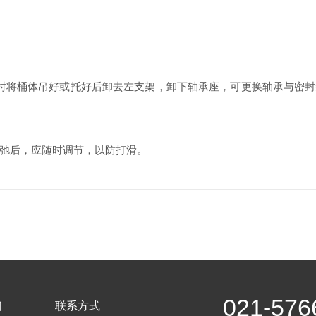
将桶体吊好或托好后卸去左支架，卸下轴承座，可更换轴承与密封
弛后，应随时调节，以防打滑。
021-576
们
联系方式