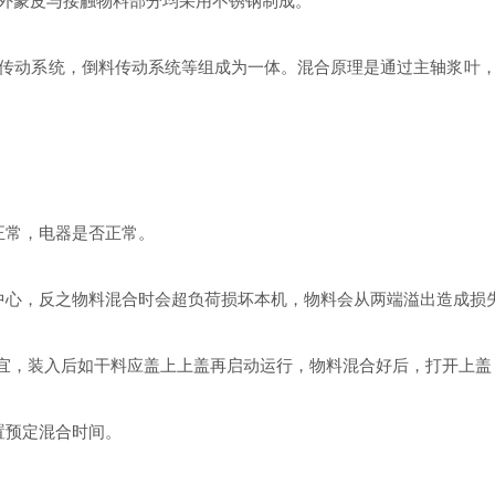
外蒙皮与接触物料部分均采用不锈钢制成。
动系统，倒料传动系统等组成为一体。混合原理是通过主轴浆叶，
常，电器是否正常。
心，反之物料混合时会超负荷损坏本机，物料会从两端溢出造成损
宜，装入后如干料应盖上上盖再启动运行，物料混合好后，打开上盖
置预定混合时间。