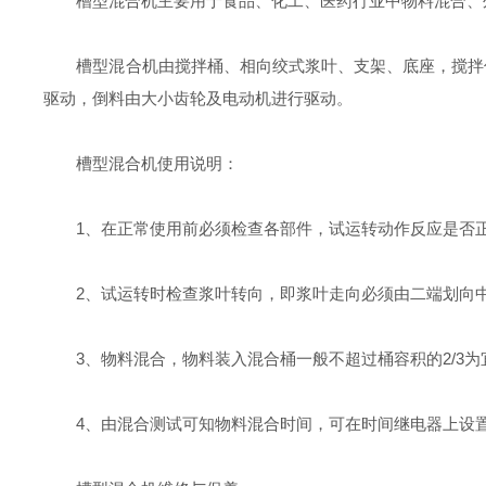
槽型混合机主要用于食品、化工、医药行业中物料混合、
槽型混合机由搅拌桶、相向绞式浆叶、支架、底座，搅拌传
驱动，倒料由大小齿轮及电动机进行驱动。
槽型混合机使用说明：
1、在正常使用前必须检查各部件，试运转动作反应是否正
2、试运转时检查浆叶转向，即浆叶走向必须由二端划向中
3、物料混合，物料装入混合桶一般不超过桶容积的2/3为
4、由混合测试可知物料混合时间，可在时间继电器上设