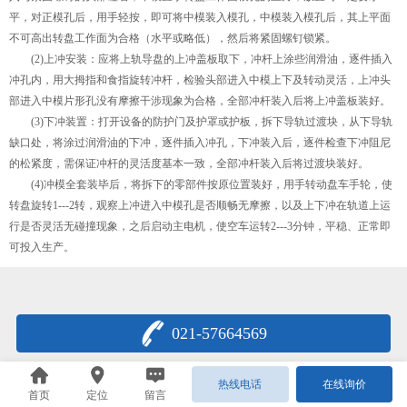
平，对正模孔后，用手轻按，即可将中模装入模孔，中模装入模孔后，其上平面
不可高出转盘工作面为合格（水平或略低），然后将紧固螺钉锁紧。
(2)上冲安装：应将上轨导盘的上冲盖板取下，冲杆上涂些润滑油，逐件插入
冲孔内，用大拇指和食指旋转冲杆，检验头部进入中模上下及转动灵活，上冲头
部进入中模片形孔没有摩擦干涉现象为合格，全部冲杆装入后将上冲盖板装好。
(3)下冲装置：打开设备的防护门及护罩或护板，拆下导轨过渡块，从下导轨
缺口处，将涂过润滑油的下冲，逐件插入冲孔，下冲装入后，逐件检查下冲阻尼
的松紧度，需保证冲杆的灵活度基本一致，全部冲杆装入后将过渡块装好。
(4)冲模全套装毕后，将拆下的零部件按原位置装好，用手转动盘车手轮，使
转盘旋转1---2转，观察上冲进入中模孔是否顺畅无摩擦，以及上下冲在轨道上运
行是否灵活无碰撞现象，之后启动主电机，使空车运转2---3分钟，平稳、正常即
可投入生产。
021-57664569
热线电话
在线询价
首页
定位
留言