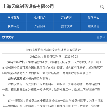
上海天峰制药设备有限公司
网站首页
公司简介
产品展示
新闻中心
联系我们
产品目录
技术文章
在线留言
技术文章
更多>>
旋转式压片机冲模的安装与调整应这样进行
点击次数：3830 更新时间：2022-05-23
旋转式压片机
压片时转盘的速度、物料的充填深度、压片厚度可调节。机上
的机械缓冲装置可避免因过载而引起的机件损坏。机内配有吸粉箱。通过吸嘴可
吸取机器动转时所产生的粉尘，避免粘结堵塞，并可回收原料重新使用。
旋转式压片机
冲模的安装与调整：
冲模安装前，首先要拆下前面的料斗、加粉器、护板等零件，并将转盘的工
作面、模孔和安装的冲模逐一擦拭干净，做好准备工作，依照以下步骤进行安
装。
(1)中模安装：将转盘上的中模紧固螺钉逐一旋出与转盘外圆平，勿使中模装
入与紧固螺钉的头部碰着，中模置于转盘工作面模孔的上方，放置时一定要水