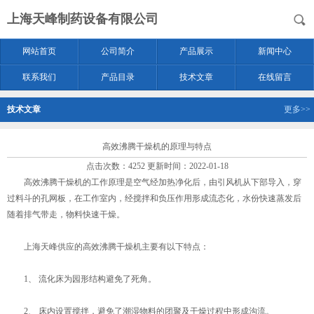
上海天峰制药设备有限公司
网站首页
公司简介
产品展示
新闻中心
联系我们
产品目录
技术文章
在线留言
技术文章
更多>>
高效沸腾干燥机的原理与特点
点击次数：4252 更新时间：2022-01-18
高效沸腾干燥机的工作原理是空气经加热净化后，由引风机从下部导入，穿
过料斗的孔网板，在工作室内，经搅拌和负压作用形成流态化，水份快速蒸发后
随着排气带走，物料快速干燥。
上海天峰供应的高效沸腾干燥机主要有以下特点：
1、 流化床为园形结构避免了死角。
2、 床内设置搅拌，避免了潮湿物料的团聚及干燥过程中形成沟流。