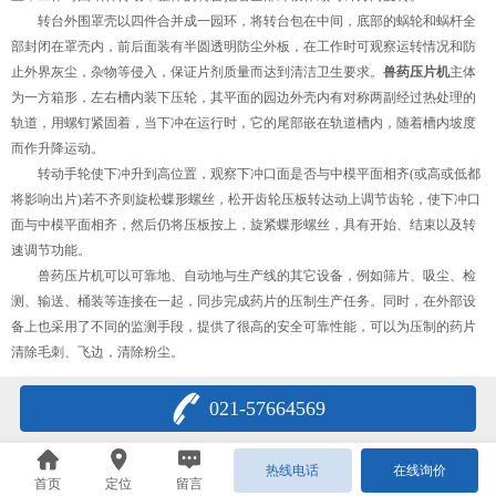
转台外围罩壳以四件合并成一园环，将转台包在中间，底部的蜗轮和蜗杆全
部封闭在罩壳内，前后面装有半圆透明防尘外板，在工作时可观察运转情况和防
止外界灰尘，杂物等侵入，保证片剂质量而达到清洁卫生要求。
兽药压片机
主体
为一方箱形，左右槽内装下压轮，其平面的园边外壳内有对称两副经过热处理的
轨道，用螺钉紧固着，当下冲在运行时，它的尾部嵌在轨道槽内，随着槽内坡度
而作升降运动。
转动手轮使下冲升到高位置，观察下冲口面是否与中模平面相齐(或高或低都
将影响出片)若不齐则旋松蝶形螺丝，松开齿轮压板转达动上调节齿轮，使下冲口
面与中模平面相齐，然后仍将压板按上，旋紧蝶形螺丝，具有开始、结束以及转
速调节功能。
兽药压片机可以可靠地、自动地与生产线的其它设备，例如筛片、吸尘、检
测、输送、桶装等连接在一起，同步完成药片的压制生产任务。同时，在外部设
备上也采用了不同的监测手段，提供了很高的安全可靠性能，可以为压制的药片
清除毛刺、飞边，清除粉尘。
021-57664569
热线电话
在线询价
首页
定位
留言