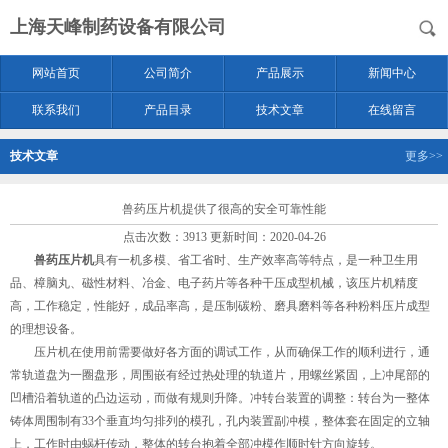
上海天峰制药设备有限公司
网站首页
公司简介
产品展示
新闻中心
联系我们
产品目录
技术文章
在线留言
技术文章
更多>>
兽药压片机提供了很高的安全可靠性能
点击次数：3913 更新时间：2020-04-26
兽药压片机
具有一机多模、省工省时、生产效率高等特点，是一种卫生用
品、樟脑丸、磁性材料、冶金、电子药片等各种干压成型机械，该压片机精度
高，工作稳定，性能好，成品率高，是压制碳粉、磨具磨料等各种粉料压片成型
的理想设备。
压片机在使用前需要做好各方面的调试工作，从而确保工作的顺利进行，通
常轨道盘为一圈盘形，周围嵌有经过热处理的轨道片，用螺丝紧固，上冲尾部的
凹槽沿着轨道的凸边运动，而做有规则升降。冲转台装置的调整：转台为一整体
铸体周围制有33个垂直均匀排列的模孔，孔内装置副冲模，整体套在固定的立轴
上，工作时由蜗杆传动，整体的转台抱着全部冲模作顺时针方向旋转。