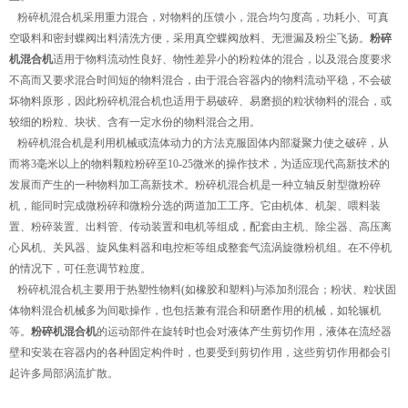
粉碎机混合机采用重力混合，对物料的压馈小，混合均匀度高，功耗小、可真
空吸料和密封蝶阀出料清洗方便，采用真空蝶阀放料、无泄漏及粉尘飞扬。
粉碎
机混合机
适用于物料流动性良好、物性差异小的粉粒体的混合，以及混合度要求
不高而又要求混合时间短的物料混合，由于混合容器内的物料流动平稳，不会破
坏物料原形，因此粉碎机混合机也适用于易破碎、易磨损的粒状物料的混合，或
较细的粉粒、块状、含有一定水份的物料混合之用。
粉碎机混合机是利用机械或流体动力的方法克服固体内部凝聚力使之破碎，从
而将3毫米以上的物料颗粒粉碎至10-25微米的操作技术，为适应现代高新技术的
发展而产生的一种物料加工高新技术。粉碎机混合机是一种立轴反射型微粉碎
机，能同时完成微粉碎和微粉分选的两道加工工序。它由机体、机架、喂料装
置、粉碎装置、出料管、传动装置和电机等组成，配套由主机、除尘器、高压离
心风机、关风器、旋风集料器和电控柜等组成整套气流涡旋微粉机组。在不停机
的情况下，可任意调节粒度。
粉碎机混合机主要用于热塑性物料(如橡胶和塑料)与添加剂混合；粉状、粒状固
体物料混合机械多为间歇操作，也包括兼有混合和研磨作用的机械，如轮辗机
等。
粉碎机混合机
的运动部件在旋转时也会对液体产生剪切作用，液体在流经器
壁和安装在容器内的各种固定构件时，也要受到剪切作用，这些剪切作用都会引
起许多局部涡流扩散。